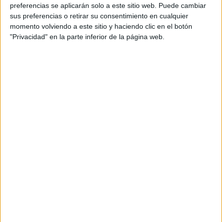
personal de dos profesores Ginés y Maribel, que
preferencias se aplicarán solo a este sitio web. Puede cambiar
además de ser pareja, son los encargados de los
sus preferencias o retirar su consentimiento en cualquier
momento volviendo a este sitio y haciendo clic en el botón
contenidos que encontramos dentro del blog y en el
"Privacidad" en la parte inferior de la página web.
cual, vuelcan la mayor parte del tiempo, que sus tareas
como docentes, y voluntarios en sus meses de verano
les permite.
DEJA UNA RESPUESTA
Tu dirección de correo electrónico no será
publicada.
Los campos obligatorios están marcados
con
*
Comentario
*