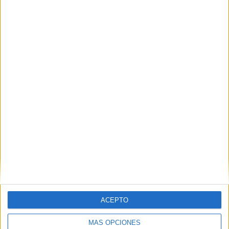
Nombre
*
Correo electrónico
*
Web
ACEPTO
MÁS OPCIONES