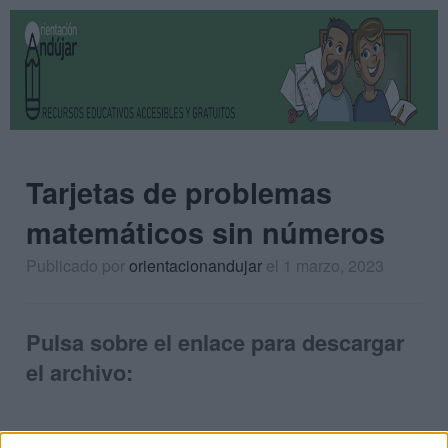
Tarjetas de problemas
matemáticos sin números
Publicado por
orientacionandujar
el 1 marzo, 2023
Pulsa sobre el enlace para descargar
el archivo: