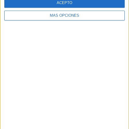
ACEPTO
MÁS OPCIONES
Buscar
Buscar
¿TE GUSTA NUESTRO MATERIAL?
Introduce tu email para unirte a otros
80.859 suscriptores.