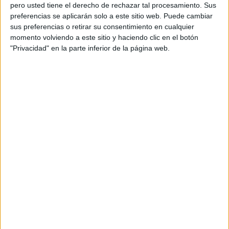
pero usted tiene el derecho de rechazar tal procesamiento. Sus
preferencias se aplicarán solo a este sitio web. Puede cambiar
sus preferencias o retirar su consentimiento en cualquier
momento volviendo a este sitio y haciendo clic en el botón
Acerca de orientacionandujar
"Privacidad" en la parte inferior de la página web.
Orientación Andújar no es solo un blog, es la apuesta
personal de dos profesores Ginés y Maribel, que
además de ser pareja, son los encargados de los
contenidos que encontramos dentro del blog y en el
cual, vuelcan la mayor parte del tiempo, que sus tareas
como docentes, y voluntarios en sus meses de verano
les permite.
DEJA UNA RESPUESTA
Tu dirección de correo electrónico no será
publicada.
Los campos obligatorios están marcados
con
*