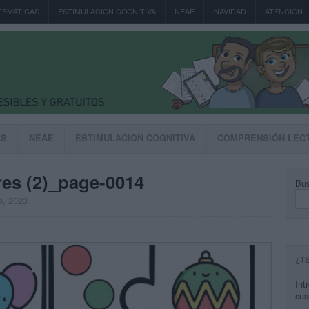
TEMÁTICAS
ESTIMULACION COGNITIVA
NEAE
NAVIDAD
ATENCIÓN
AS
NEAE
ESTIMULACION COGNITIVA
COMPRENSIÓN LEC
res (2)_page-0014
Bus
o, 2023
¿T
Int
sus