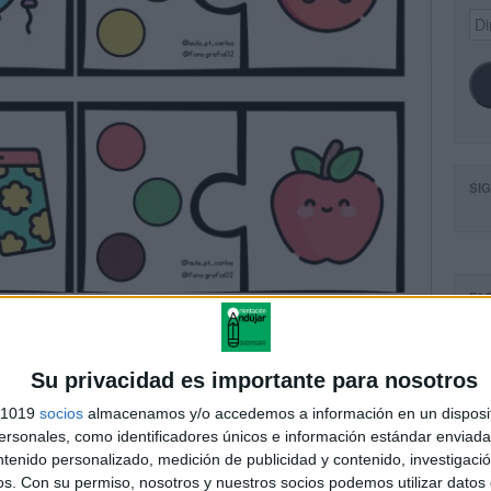
Dir
de
ema
SI
FA
Su privacidad es importante para nosotros
s 1019
socios
almacenamos y/o accedemos a información en un disposit
sonales, como identificadores únicos e información estándar enviada 
ntenido personalizado, medición de publicidad y contenido, investigaci
os.
Con su permiso, nosotros y nuestros socios podemos utilizar datos 