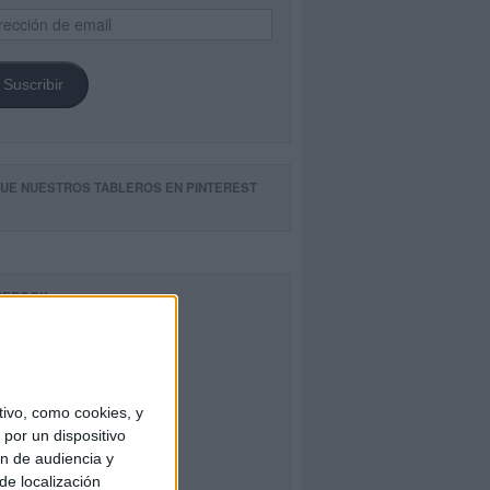
ección
il
Suscribir
GUE NUESTROS TABLEROS EN PINTEREST
CEBOOK
ivo, como cookies, y
por un dispositivo
ón de audiencia y
de localización