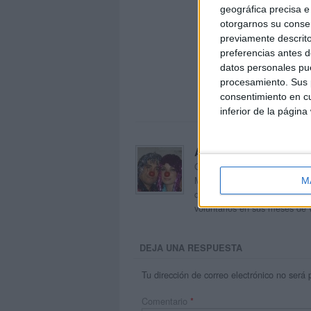
geográfica precisa e 
otorgarnos su conse
previamente descrito
preferencias antes d
datos personales pue
procesamiento. Sus p
consentimiento en cu
inferior de la página
Acerca de orientacion
Orientación Andújar no es sol
Maribel, que además de ser p
M
dentro del blog y en el cual,
voluntarios en sus meses de 
DEJA UNA RESPUESTA
Tu dirección de correo electrónico no será 
Comentario
*