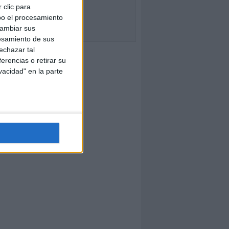
 clic para
bo el procesamiento
cambiar sus
esamiento de sus
echazar tal
erencias o retirar su
vacidad" en la parte