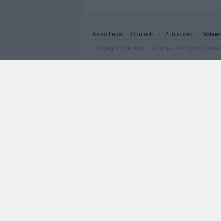
Aviso Legal
Contacto
Publicidad
Volver
Copyright Orientacion Andujar. All Rights Rese