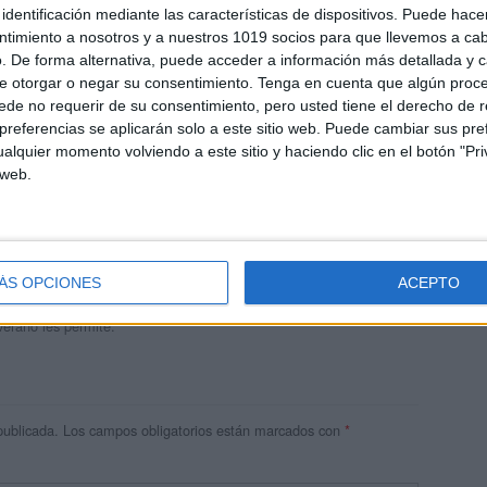
identificación mediante las características de dispositivos. Puede hacer
ntimiento a nosotros y a nuestros 1019 socios para que llevemos a ca
. De forma alternativa, puede acceder a información más detallada y 
e otorgar o negar su consentimiento.
Tenga en cuenta que algún proc
de no requerir de su consentimiento, pero usted tiene el derecho de r
referencias se aplicarán solo a este sitio web. Puede cambiar sus pref
alquier momento volviendo a este sitio y haciendo clic en el botón "Pri
 web.
andujar
o un blog, es la apuesta personal de dos profesores Ginés y
areja, son los encargados de los contenidos que encontramos
ÁS OPCIONES
ACEPTO
 vuelcan la mayor parte del tiempo, que sus tareas como docentes, y
verano les permite.
publicada.
Los campos obligatorios están marcados con
*