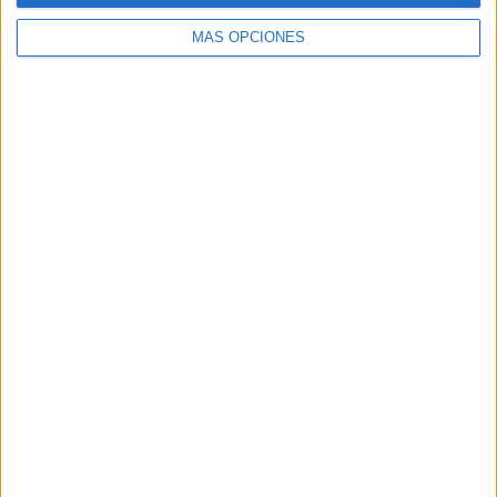
MÁS OPCIONES
Buscar
Buscar
¿TE GUSTA NUESTRO MATERIAL?
Introduce tu email para unirte a otros
80.864 suscriptores.
Dirección