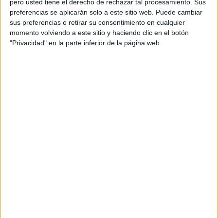
pero usted tiene el derecho de rechazar tal procesamiento. Sus
preferencias se aplicarán solo a este sitio web. Puede cambiar
Acerca de orientacionandujar
sus preferencias o retirar su consentimiento en cualquier
momento volviendo a este sitio y haciendo clic en el botón
Orientación Andújar no es solo un blog, es la apuesta
"Privacidad" en la parte inferior de la página web.
personal de dos profesores Ginés y Maribel, que
además de ser pareja, son los encargados de los
contenidos que encontramos dentro del blog y en el
cual, vuelcan la mayor parte del tiempo, que sus tareas
como docentes, y voluntarios en sus meses de verano
les permite.
DEJA UNA RESPUESTA
Tu dirección de correo electrónico no será
publicada.
Los campos obligatorios están marcados
con
*