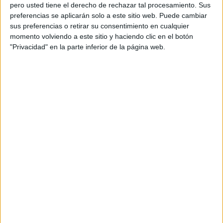
pero usted tiene el derecho de rechazar tal procesamiento. Sus
preferencias se aplicarán solo a este sitio web. Puede cambiar
sus preferencias o retirar su consentimiento en cualquier
momento volviendo a este sitio y haciendo clic en el botón
Acerca de orientacionandujar
"Privacidad" en la parte inferior de la página web.
Orientación Andújar no es solo un blog, es la apuesta
personal de dos profesores Ginés y Maribel, que
además de ser pareja, son los encargados de los
contenidos que encontramos dentro del blog y en el
cual, vuelcan la mayor parte del tiempo, que sus tareas
como docentes, y voluntarios en sus meses de verano
les permite.
DEJA UNA RESPUESTA
Tu dirección de correo electrónico no será
publicada.
Los campos obligatorios están marcados
con
*