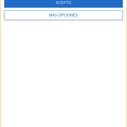
ACEPTO
MÁS OPCIONES
Buscar
Buscar
¿TE GUSTA NUESTRO MATERIAL?
Introduce tu email para unirte a otros
80.858 suscriptores.