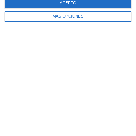
ACEPTO
MÁS OPCIONES
Buscar
Buscar
¿TE GUSTA NUESTRO MATERIAL?
Introduce tu email para unirte a otros
80.858 suscriptores.