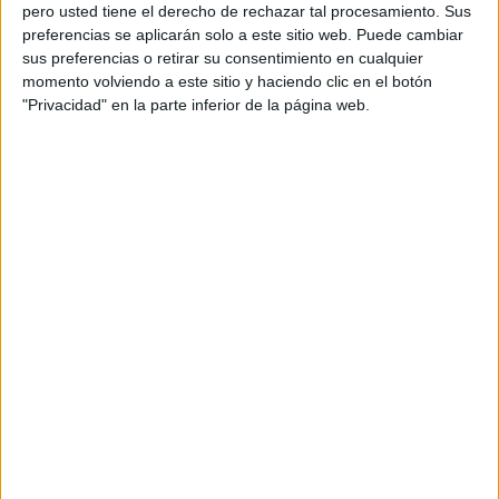
pero usted tiene el derecho de rechazar tal procesamiento. Sus
preferencias se aplicarán solo a este sitio web. Puede cambiar
sus preferencias o retirar su consentimiento en cualquier
momento volviendo a este sitio y haciendo clic en el botón
Acerca de orientacionandujar
"Privacidad" en la parte inferior de la página web.
Orientación Andújar no es solo un blog, es la apuesta
personal de dos profesores Ginés y Maribel, que
además de ser pareja, son los encargados de los
contenidos que encontramos dentro del blog y en el
cual, vuelcan la mayor parte del tiempo, que sus tareas
como docentes, y voluntarios en sus meses de verano
les permite.
DEJA UNA RESPUESTA
Tu dirección de correo electrónico no será
publicada.
Los campos obligatorios están marcados
con
*