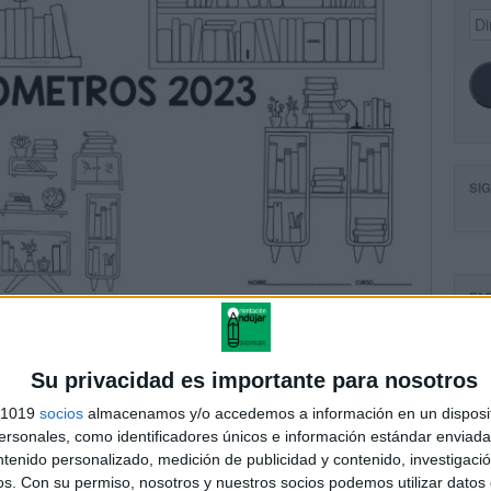
Dir
de
ema
SI
FA
Su privacidad es importante para nosotros
s 1019
socios
almacenamos y/o accedemos a información en un disposit
sonales, como identificadores únicos e información estándar enviada 
ntenido personalizado, medición de publicidad y contenido, investigaci
os.
Con su permiso, nosotros y nuestros socios podemos utilizar datos 