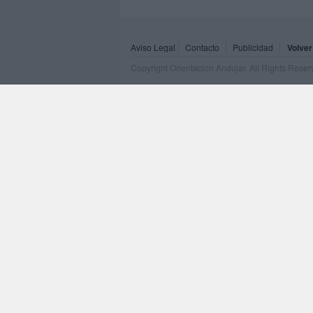
Aviso Legal
Contacto
Publicidad
Volver
Copyright Orientacion Andujar. All Rights Rese