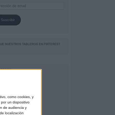
ección
il
Suscribir
GUE NUESTROS TABLEROS EN PINTEREST
CEBOOK
ivo, como cookies, y
por un dispositivo
ón de audiencia y
de localización