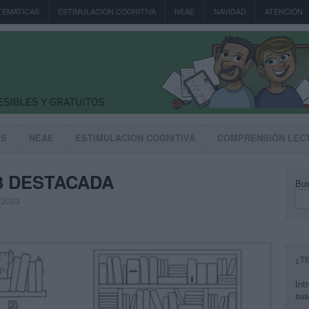
TEMÁTICAS
ESTIMULACION COGNITIVA
NEAE
NAVIDAD
ATENCIÓN
AS
NEAE
ESTIMULACION COGNITIVA
COMPRENSIÓN LEC
3 DESTACADA
Bus
, 2023
¿T
Int
sus