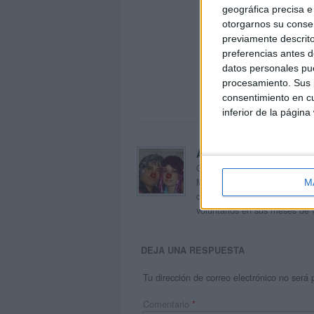
geográfica precisa e 
otorgarnos su conse
previamente descrito
preferencias antes d
datos personales pue
procesamiento. Sus p
consentimiento en cu
inferior de la página
Acerca de orientacion
Orientación Andújar no es sol
Maribel, que además de ser p
M
dentro del blog y en el cual,
voluntarios en sus meses de 
DEJA UNA RESPUESTA
Tu dirección de correo electrónico no será 
Comentario
*