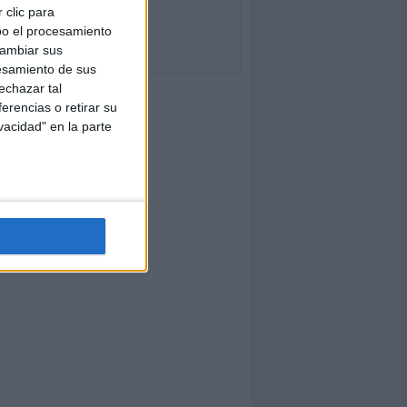
 clic para
bo el procesamiento
cambiar sus
esamiento de sus
echazar tal
erencias o retirar su
vacidad" en la parte