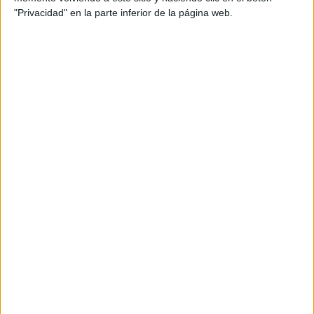
"Privacidad" en la parte inferior de la página web.
ENLACE AL GRUPO
DESCARGA MÁS ABAJO EL
RECURSO EN PDF