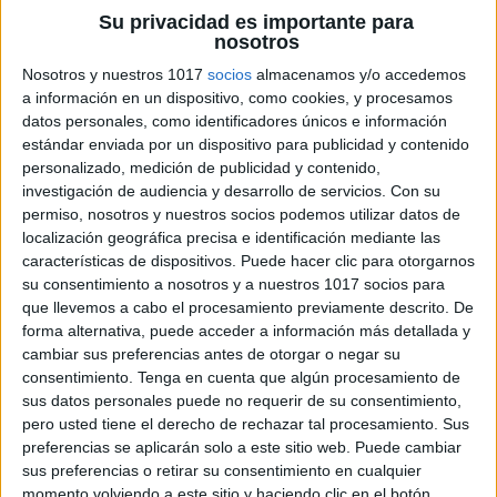
puedes utilizarlas en juegos de memoria, en
Su privacidad es importante para
actividades de ordenamiento y clasificación, en
nosotros
juegos de contar y en muchas otras actividades.
Nosotros y nuestros 1017
socios
almacenamos y/o accedemos
a información en un dispositivo, como cookies, y procesamos
En resumen, estas bonitas tarjetas son una
datos personales, como identificadores únicos e información
estándar enviada por un dispositivo para publicidad y contenido
herramienta muy útil para enseñar a los estudiantes
personalizado, medición de publicidad y contenido,
más pequeños a contar y a reconocer los números
investigación de audiencia y desarrollo de servicios.
Con su
del 1 al 10. Esperamos que les sean de gran ayuda y
permiso, nosotros y nuestros socios podemos utilizar datos de
localización geográfica precisa e identificación mediante las
que puedan implementarlas en sus clases de
características de dispositivos. Puede hacer clic para otorgarnos
matemáticas. ¡Hasta la próxima!
su consentimiento a nosotros y a nuestros 1017 socios para
que llevemos a cabo el procesamiento previamente descrito. De
ÚNETE A NUESTRO GRUPO EXCLUSIVO DE
forma alternativa, puede acceder a información más detallada y
cambiar sus preferencias antes de otorgar o negar su
WHATSAPP
consentimiento.
Tenga en cuenta que algún procesamiento de
sus datos personales puede no requerir de su consentimiento,
pero usted tiene el derecho de rechazar tal procesamiento. Sus
preferencias se aplicarán solo a este sitio web. Puede cambiar
sus preferencias o retirar su consentimiento en cualquier
momento volviendo a este sitio y haciendo clic en el botón