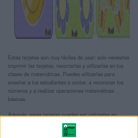
Estas tarjetas son muy fáciles de usar: solo necesitas
imprimir las tarjetas, recortarlas y utilizarlas en tus
clases de matemáticas. Puedes utilizarlas para
enseñar a los estudiantes a contar, a reconocer los
números y a realizar operaciones matemáticas
básicas.
Además, estas tarjetas pueden ser utilizadas en
diferentes actividades y juegos para hacer el
aprendizaje más divertido y efectivo. Por ejemplo,