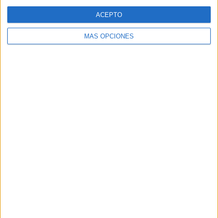
Web
ACEPTO
MÁS OPCIONES
Buscar
Buscar
¿TE GUSTA NUESTRO MATERIAL?