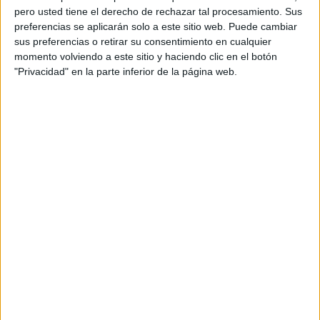
pero usted tiene el derecho de rechazar tal procesamiento. Sus
preferencias se aplicarán solo a este sitio web. Puede cambiar
sus preferencias o retirar su consentimiento en cualquier
momento volviendo a este sitio y haciendo clic en el botón
"Privacidad" en la parte inferior de la página web.
Acerca de orientacionandujar
Orientación Andújar no es solo un blog, es la apuesta
personal de dos profesores Ginés y Maribel, que
además de ser pareja, son los encargados de los
contenidos que encontramos dentro del blog y en el
cual, vuelcan la mayor parte del tiempo, que sus tareas
como docentes, y voluntarios en sus meses de verano
les permite.
DEJA UNA RESPUESTA
Tu dirección de correo electrónico no será