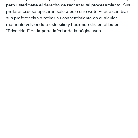
pero usted tiene el derecho de rechazar tal procesamiento. Sus
preferencias se aplicarán solo a este sitio web. Puede cambiar
sus preferencias o retirar su consentimiento en cualquier
momento volviendo a este sitio y haciendo clic en el botón
"Privacidad" en la parte inferior de la página web.
Acerca de orientacionandujar
Orientación Andújar no es solo un blog, es la apuesta
personal de dos profesores Ginés y Maribel, que
además de ser pareja, son los encargados de los
contenidos que encontramos dentro del blog y en el
cual, vuelcan la mayor parte del tiempo, que sus tareas
como docentes, y voluntarios en sus meses de verano
les permite.
DEJA UNA RESPUESTA
Tu dirección de correo electrónico no será