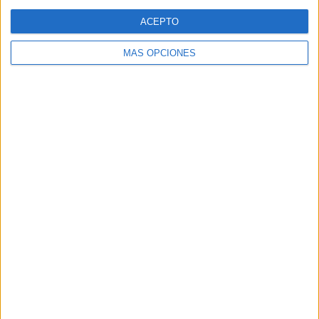
Web
ACEPTO
MÁS OPCIONES
Buscar
Buscar
¿TE GUSTA NUESTRO MATERIAL?