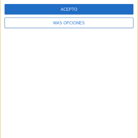
Web
ACEPTO
MÁS OPCIONES
Buscar
Buscar
¿TE GUSTA NUESTRO MATERIAL?