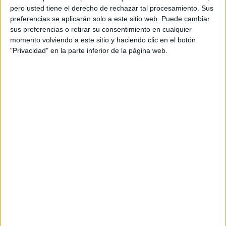
pero usted tiene el derecho de rechazar tal procesamiento. Sus
preferencias se aplicarán solo a este sitio web. Puede cambiar
sus preferencias o retirar su consentimiento en cualquier
momento volviendo a este sitio y haciendo clic en el botón
"Privacidad" en la parte inferior de la página web.
Acerca de orientacionandujar
Orientación Andújar no es solo un blog, es la apuesta
personal de dos profesores Ginés y Maribel, que
además de ser pareja, son los encargados de los
contenidos que encontramos dentro del blog y en el
cual, vuelcan la mayor parte del tiempo, que sus tareas
como docentes, y voluntarios en sus meses de verano
les permite.
DEJA UNA RESPUESTA
Tu dirección de correo electrónico no será