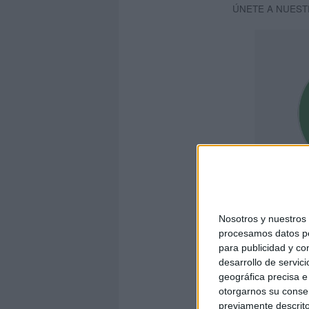
ÚNETE A NUEST
Nosotros y nuestro
procesamos datos per
para publicidad y co
E
desarrollo de servici
geográfica precisa e 
otorgarnos su conse
previamente descrito