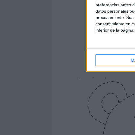
DESCARGA MÁS
preferencias antes d
datos personales pue
procesamiento. Sus p
consentimiento en cu
inferior de la página
M