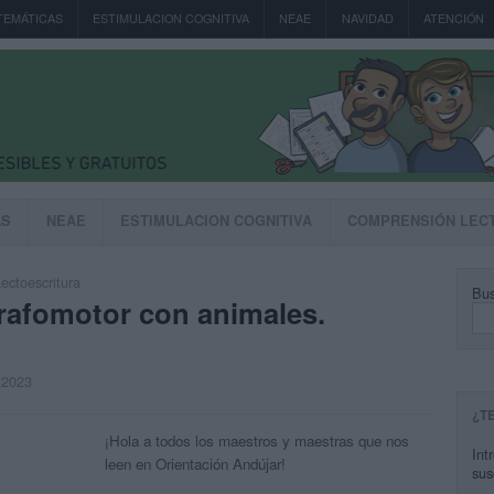
TEMÁTICAS
ESTIMULACION COGNITIVA
NEAE
NAVIDAD
ATENCIÓN
AS
NEAE
ESTIMULACION COGNITIVA
COMPRENSIÓN LEC
ectoescritura
Bus
grafomotor con animales.
 2023
¿T
¡Hola a todos los maestros y maestras que nos
Int
leen en Orientación Andújar!
sus