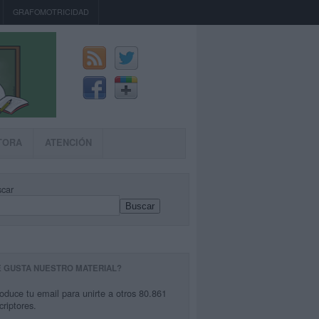
GRAFOMOTRICIDAD
TORA
ATENCIÓN
car
Buscar
E GUSTA NUESTRO MATERIAL?
roduce tu email para unirte a otros 80.861
criptores.