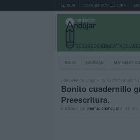
LENGUA
COMPRENSIÓN LECTORA
MA
INICIO
NAVIDAD
MATEMÁTIC
Competencia Lingüística
,
Grafomotricidad
,
L
Bonito cuadernillo 
Preescritura.
Publicado por
orientacionandujar
el 3 mayo,