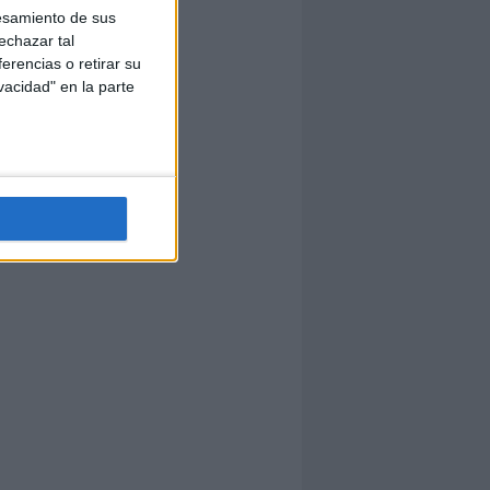
esamiento de sus
echazar tal
erencias o retirar su
vacidad" en la parte