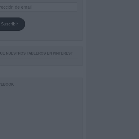
ección
il
Suscribir
GUE NUESTROS TABLEROS EN PINTEREST
CEBOOK