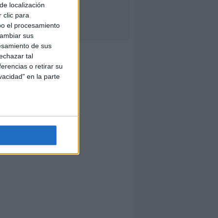
de localización
 clic para
bo el procesamiento
cambiar sus
esamiento de sus
echazar tal
erencias o retirar su
vacidad" en la parte