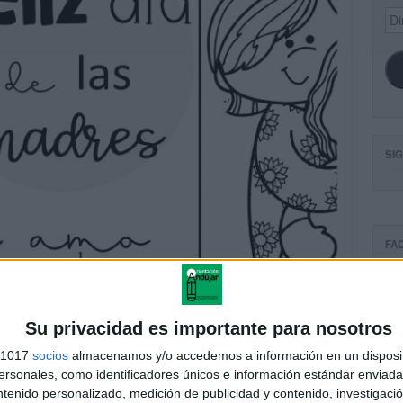
Dir
de
ema
SI
FA
Su privacidad es importante para nosotros
s 1017
socios
almacenamos y/o accedemos a información en un disposit
sonales, como identificadores únicos e información estándar enviada 
ntenido personalizado, medición de publicidad y contenido, investigaci