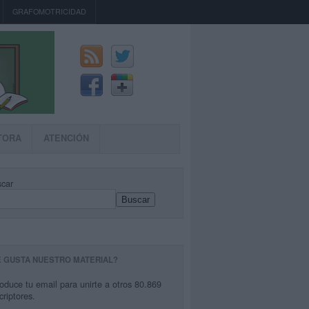
GRAFOMOTRICIDAD
TORA
ATENCIÓN
car
Buscar
E GUSTA NUESTRO MATERIAL?
roduce tu email para unirte a otros 80.869
criptores.