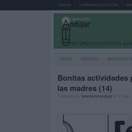
LENGUA
COMPRENSIÓN LECTORA
MA
INICIO
NAVIDAD
MATEMÁTIC
Bonitas actividades p
las madres (14)
Publicado por
orientacionandujar
el 4 mayo,