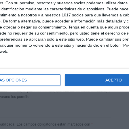
os.
Con su permiso, nosotros y nuestros socios podemos utilizar datos 
identificación mediante las características de dispositivos. Puede hacer
ntimiento a nosotros y a nuestros 1017 socios para que llevemos a ca
. De forma alternativa, puede acceder a información más detallada y 
e otorgar o negar su consentimiento.
Tenga en cuenta que algún proc
de no requerir de su consentimiento, pero usted tiene el derecho de r
referencias se aplicarán solo a este sitio web. Puede cambiar sus pref
alquier momento volviendo a este sitio y haciendo clic en el botón "Pri
 web.
andujar
o un blog, es la apuesta personal de dos profesores Ginés y
ÁS OPCIONES
ACEPTO
areja, son los encargados de los contenidos que encontramos
 vuelcan la mayor parte del tiempo, que sus tareas como docentes, y
verano les permite.
publicada.
Los campos obligatorios están marcados con
*