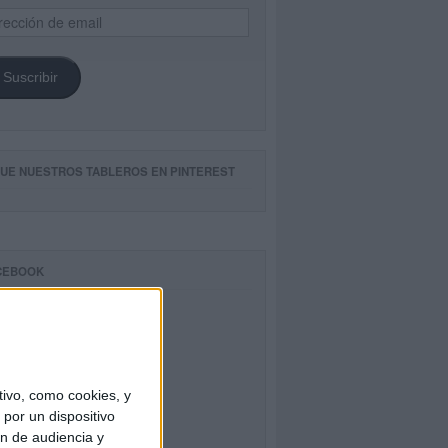
ección
il
Suscribir
GUE NUESTROS TABLEROS EN PINTEREST
CEBOOK
ivo, como cookies, y
por un dispositivo
ón de audiencia y