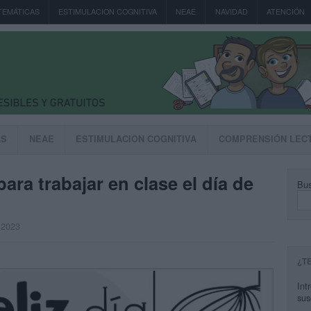
TEMÁTICAS
ESTIMULACION COGNITIVA
NEAE
NAVIDAD
ATENCIÓN
AS
NEAE
ESTIMULACION COGNITIVA
COMPRENSIÓN LEC
ara trabajar en clase el día de
Bus
 2023
¿T
Int
sus