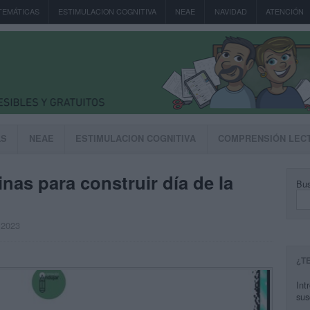
TEMÁTICAS
ESTIMULACION COGNITIVA
NEAE
NAVIDAD
ATENCIÓN
AS
NEAE
ESTIMULACION COGNITIVA
COMPRENSIÓN LEC
as para construir día de la
Bus
 2023
¿T
Int
sus