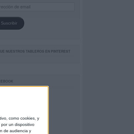
ección
il
Suscribir
GUE NUESTROS TABLEROS EN PINTEREST
CEBOOK
ivo, como cookies, y
por un dispositivo
ón de audiencia y