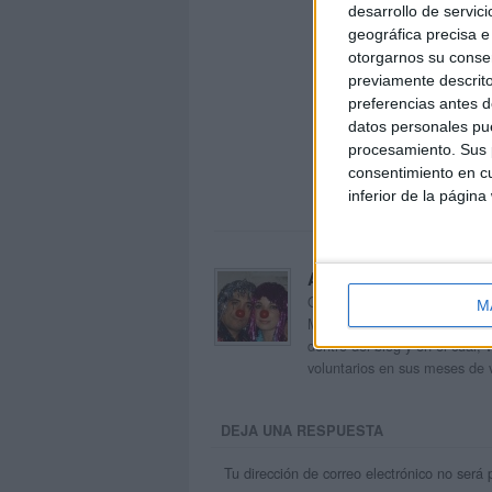
desarrollo de servici
geográfica precisa e 
otorgarnos su conse
previamente descrito
preferencias antes d
datos personales pue
procesamiento. Sus p
consentimiento en cu
inferior de la página
Acerca de orientacion
Orientación Andújar no es sol
M
Maribel, que además de ser p
dentro del blog y en el cual,
voluntarios en sus meses de 
DEJA UNA RESPUESTA
Tu dirección de correo electrónico no será 