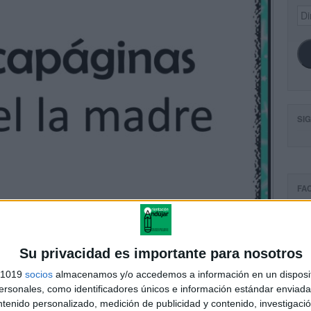
Dir
de
ema
SI
FA
Su privacidad es importante para nosotros
s 1019
socios
almacenamos y/o accedemos a información en un disposit
sonales, como identificadores únicos e información estándar enviada 
ntenido personalizado, medición de publicidad y contenido, investigaci