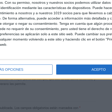
os.
Con su permiso, nosotros y nuestros socios podemos utilizar datos 
identificación mediante las características de dispositivos. Puede hacer
ntimiento a nosotros y a nuestros 1019 socios para que llevemos a ca
. De forma alternativa, puede acceder a información más detallada y 
e otorgar o negar su consentimiento.
Tenga en cuenta que algún proc
de no requerir de su consentimiento, pero usted tiene el derecho de r
referencias se aplicarán solo a este sitio web. Puede cambiar sus pref
alquier momento volviendo a este sitio y haciendo clic en el botón "Pri
 web.
andujar
o un blog, es la apuesta personal de dos profesores Ginés y
ÁS OPCIONES
ACEPTO
areja, son los encargados de los contenidos que encontramos
 vuelcan la mayor parte del tiempo, que sus tareas como docentes, y
verano les permite.
publicada.
Los campos obligatorios están marcados con
*