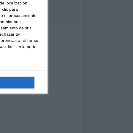
de localización
 clic para
bo el procesamiento
cambiar sus
esamiento de sus
echazar tal
erencias o retirar su
vacidad" en la parte