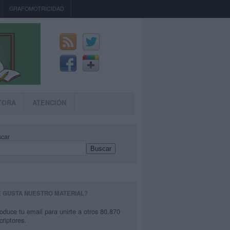
GRAFOMOTRICIDAD
TORA
ATENCIÓN
car
Buscar
E GUSTA NUESTRO MATERIAL?
roduce tu email para unirte a otros 80.870
criptores.