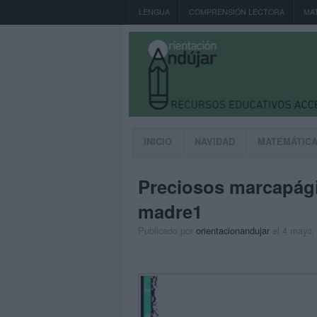
LENGUA
COMPRENSIÓN LECTORA
MA
INICIO
NAVIDAD
MATEMÁTIC
Preciosos marcapágin
madre1
Publicado por
orientacionandujar
el 4 mayo,