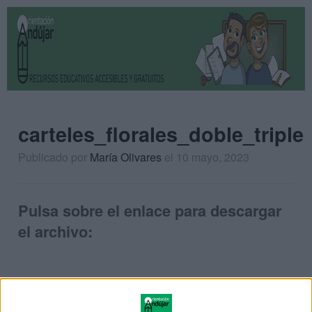
carteles_florales_doble_triple
Publicado por
María Olivares
el 10 mayo, 2023
Pulsa sobre el enlace para descargar
el archivo: