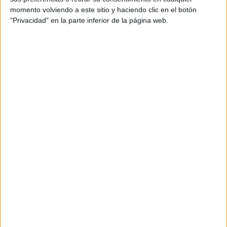
momento volviendo a este sitio y haciendo clic en el botón
Tu dirección de correo electrónico no será
"Privacidad" en la parte inferior de la página web.
publicada.
Los campos obligatorios están marcados
con
*
Comentario
*
Nombre
*
Correo electrónico
*