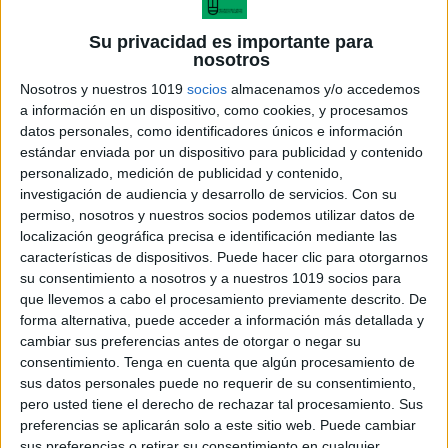
Su privacidad es importante para
nosotros
Nosotros y nuestros 1019
socios
almacenamos y/o accedemos
a información en un dispositivo, como cookies, y procesamos
datos personales, como identificadores únicos e información
estándar enviada por un dispositivo para publicidad y contenido
personalizado, medición de publicidad y contenido,
investigación de audiencia y desarrollo de servicios.
Con su
permiso, nosotros y nuestros socios podemos utilizar datos de
carteles_florales_doble_triple
localización geográfica precisa e identificación mediante las
características de dispositivos. Puede hacer clic para otorgarnos
su consentimiento a nosotros y a nuestros 1019 socios para
que llevemos a cabo el procesamiento previamente descrito. De
forma alternativa, puede acceder a información más detallada y
Acerca de María Olivares
cambiar sus preferencias antes de otorgar o negar su
consentimiento.
Tenga en cuenta que algún procesamiento de
El autor no ha proporcionado ninguna información.
sus datos personales puede no requerir de su consentimiento,
pero usted tiene el derecho de rechazar tal procesamiento. Sus
preferencias se aplicarán solo a este sitio web. Puede cambiar
DEJA UNA RESPUESTA
sus preferencias o retirar su consentimiento en cualquier