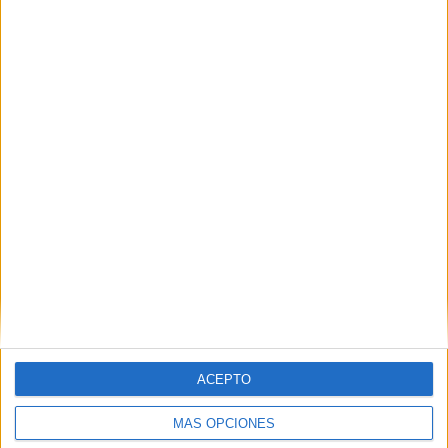
Nombre
*
Correo electrónico
*
Web
ACEPTO
MÁS OPCIONES