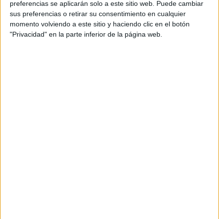
preferencias se aplicarán solo a este sitio web. Puede cambiar
sus preferencias o retirar su consentimiento en cualquier
momento volviendo a este sitio y haciendo clic en el botón
"Privacidad" en la parte inferior de la página web.
Acerca de María Olivares
El autor no ha proporcionado ninguna información.
DEJA UNA RESPUESTA
Tu dirección de correo electrónico no será
publicada.
Los campos obligatorios están marcados
con
*
Comentario
*