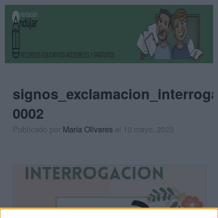
signos_exclamacion_interrog
0002
Publicado por
María Olivares
el 10 mayo, 2023