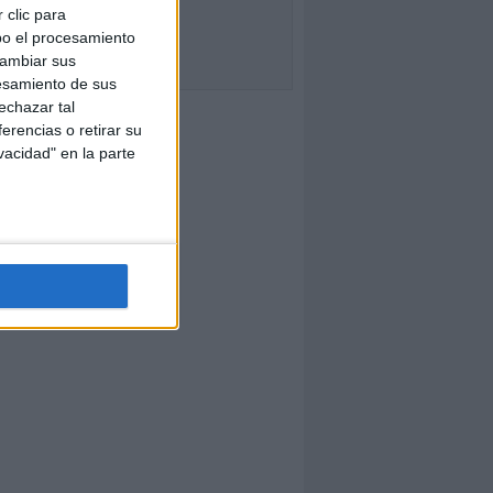
 clic para
bo el procesamiento
cambiar sus
esamiento de sus
echazar tal
erencias o retirar su
vacidad" en la parte