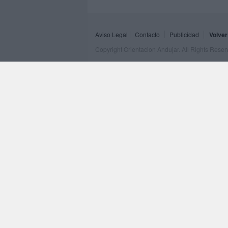
Aviso Legal
Contacto
Publicidad
Volver
Copyright Orientacion Andujar. All Rights Rese