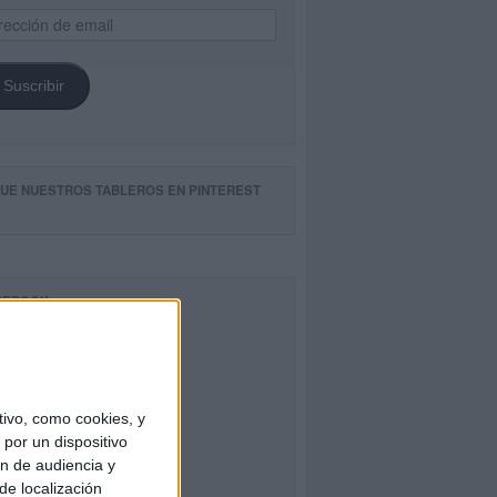
ección
il
Suscribir
GUE NUESTROS TABLEROS EN PINTEREST
CEBOOK
ivo, como cookies, y
por un dispositivo
ón de audiencia y
de localización