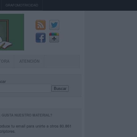
GRAFOMOTRICIDAD
TORA
ATENCIÓN
car
Buscar
E GUSTA NUESTRO MATERIAL?
roduce tu email para unirte a otros 80.861
criptores.