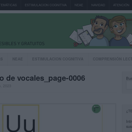
TEMÁTICAS
ESTIMULACION COGNITIVA
NEAE
NAVIDAD
ATENCIÓN
AS
NEAE
ESTIMULACION COGNITIVA
COMPRENSIÓN LEC
o de vocales_page-0006
Bus
o, 2023
¿T
Int
sus