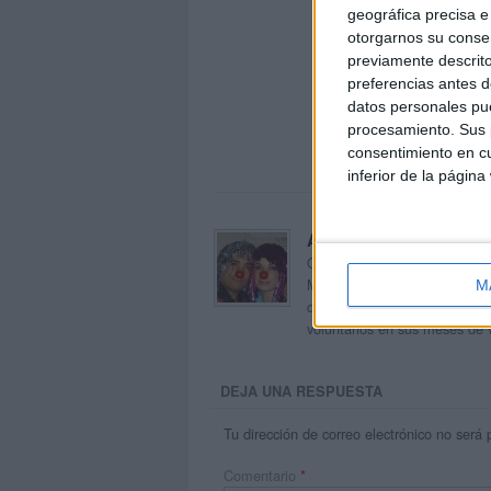
geográfica precisa e 
otorgarnos su conse
previamente descrito
preferencias antes d
datos personales pue
procesamiento. Sus p
consentimiento en cu
inferior de la página
Acerca de orientacion
Orientación Andújar no es sol
Maribel, que además de ser p
M
dentro del blog y en el cual,
voluntarios en sus meses de 
DEJA UNA RESPUESTA
Tu dirección de correo electrónico no será 
Comentario
*