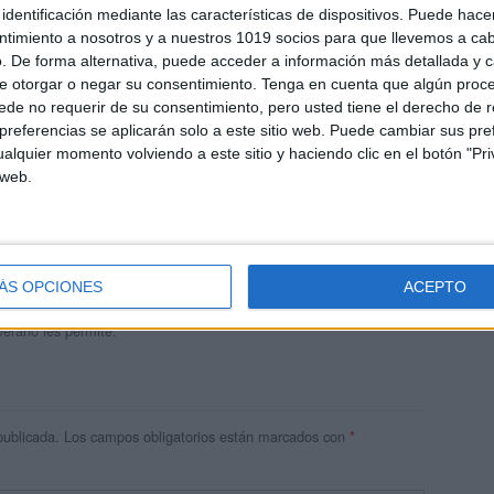
identificación mediante las características de dispositivos. Puede hacer
ntimiento a nosotros y a nuestros 1019 socios para que llevemos a ca
. De forma alternativa, puede acceder a información más detallada y 
e otorgar o negar su consentimiento.
Tenga en cuenta que algún proc
de no requerir de su consentimiento, pero usted tiene el derecho de r
referencias se aplicarán solo a este sitio web. Puede cambiar sus pref
alquier momento volviendo a este sitio y haciendo clic en el botón "Pri
 web.
andujar
o un blog, es la apuesta personal de dos profesores Ginés y
areja, son los encargados de los contenidos que encontramos
ÁS OPCIONES
ACEPTO
 vuelcan la mayor parte del tiempo, que sus tareas como docentes, y
verano les permite.
publicada.
Los campos obligatorios están marcados con
*