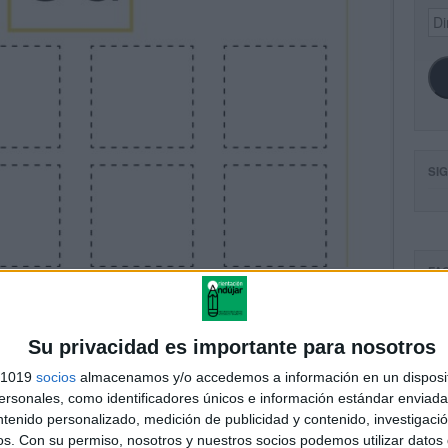
Dir
de
ema
SI
FA
Su privacidad es importante para nosotros
s 1019
socios
almacenamos y/o accedemos a información en un disposit
sonales, como identificadores únicos e información estándar enviada 
ntenido personalizado, medición de publicidad y contenido, investigaci
os.
Con su permiso, nosotros y nuestros socios podemos utilizar datos 