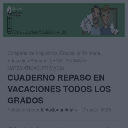
Competencia Lingüística
,
Educación Primaria
,
Educación Primaria
,
LENGUA Y MATE
,
MATEMÁTICAS
,
PRIMARIA
CUADERNO REPASO EN
VACACIONES TODOS LOS
GRADOS
Publicado por
orientacionandujar
el 17 mayo, 2023