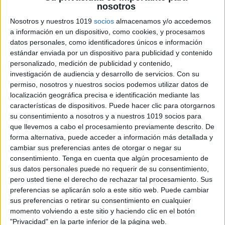
nosotros
lectura y escritura de palabras. Además, estas fichas
Nosotros y nuestros 1019
socios
almacenamos y/o accedemos
también pueden ayudar a mejorar la atención y
a información en un dispositivo, como cookies, y procesamos
concentración de los niños, ya que los ejercicios
datos personales, como identificadores únicos e información
suelen requerir de un alto grado de atención y
estándar enviada por un dispositivo para publicidad y contenido
personalizado, medición de publicidad y contenido,
concentración para ser completados correctamente.
investigación de audiencia y desarrollo de servicios.
Con su
permiso, nosotros y nuestros socios podemos utilizar datos de
Para utilizar fichas de atención con sílabas trabadas,
localización geográfica precisa e identificación mediante las
es importante asegurarse de que los niños tengan un
características de dispositivos. Puede hacer clic para otorgarnos
su consentimiento a nosotros y a nuestros 1019 socios para
conocimiento básico de las sílabas y las consonantes.
que llevemos a cabo el procesamiento previamente descrito. De
Es recomendable empezar con ejercicios sencillos e
forma alternativa, puede acceder a información más detallada y
ir aumentando gradualmente la complejidad de los
cambiar sus preferencias antes de otorgar o negar su
consentimiento.
Tenga en cuenta que algún procesamiento de
ejercicios a medida que los niños adquieren más
sus datos personales puede no requerir de su consentimiento,
habilidades y confianza en su capacidad para
pero usted tiene el derecho de rechazar tal procesamiento. Sus
identificar y utilizar sílabas trabadas.
preferencias se aplicarán solo a este sitio web. Puede cambiar
sus preferencias o retirar su consentimiento en cualquier
momento volviendo a este sitio y haciendo clic en el botón
En conclusión, las fichas de atención con sílabas
"Privacidad" en la parte inferior de la página web.