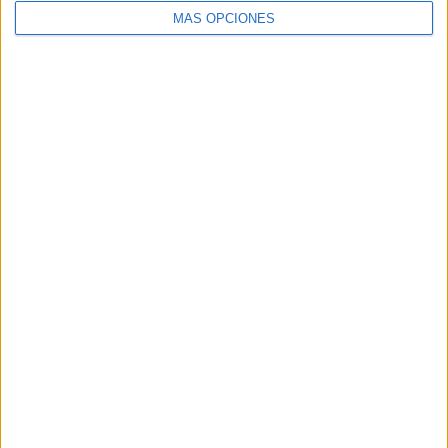
MÁS OPCIONES
DESCARGA EL PDF
fichas de atención con sílabas trabadas
VISITA NUESTRA
TIENDA EN AMAZON