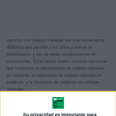
atención con sílabas trabadas son una herramienta
didáctica que permite a los niños practicar la
identificación y uso de estas combinaciones de
consonantes. Estas fichas suelen contener ejercicios
que involucran la identificación de sílabas trabadas
en palabras, la separación de sílabas trabadas en
palabras, y la formación de palabras con sílabas
trabadas.
Al utilizar fichas de atención con sílabas trabadas, los
niños pueden mejorar su habilidad para identificar y
Su privacidad es importante para
utilizar estas combinaciones de consonantes en la