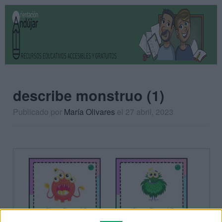
describe monstruo (1)
Publicado por
María Olivares
el 27 abril, 2023