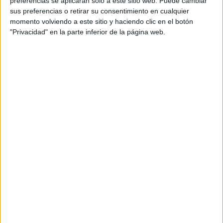
preferencias se aplicarán solo a este sitio web. Puede cambiar
sus preferencias o retirar su consentimiento en cualquier
Acerca de María Olivares
momento volviendo a este sitio y haciendo clic en el botón
"Privacidad" en la parte inferior de la página web.
El autor no ha proporcionado ninguna información.
DEJA UNA RESPUESTA
Tu dirección de correo electrónico no será
publicada.
Los campos obligatorios están marcados
con
*
Comentario
*