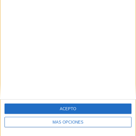
Nombre
*
Correo electrónico
*
Web
ACEPTO
MÁS OPCIONES