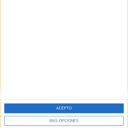
Nombre
*
Correo electrónico
*
Web
ACEPTO
MÁS OPCIONES