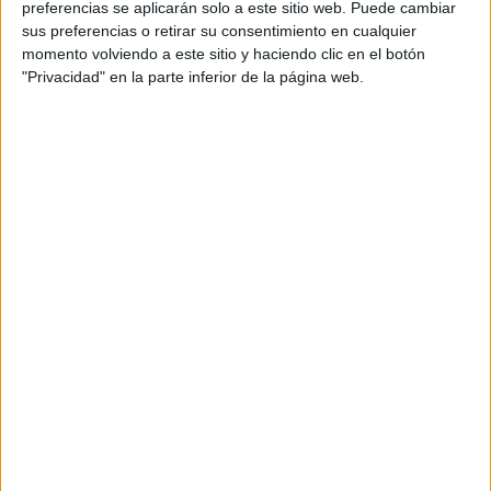
preferencias se aplicarán solo a este sitio web. Puede cambiar
sus preferencias o retirar su consentimiento en cualquier
momento volviendo a este sitio y haciendo clic en el botón
"Privacidad" en la parte inferior de la página web.
Acerca de María Olivares
El autor no ha proporcionado ninguna información.
DEJA UNA RESPUESTA
Tu dirección de correo electrónico no será
publicada.
Los campos obligatorios están marcados
con
*
Comentario
*