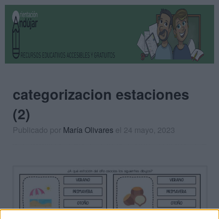
categorizacion estaciones
(2)
Publicado por
María Olivares
el 24 mayo, 2023