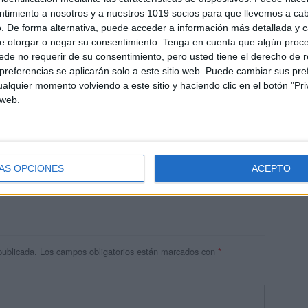
ntimiento a nosotros y a nuestros 1019 socios para que llevemos a ca
. De forma alternativa, puede acceder a información más detallada y 
e otorgar o negar su consentimiento.
Tenga en cuenta que algún proc
de no requerir de su consentimiento, pero usted tiene el derecho de r
referencias se aplicarán solo a este sitio web. Puede cambiar sus pref
alquier momento volviendo a este sitio y haciendo clic en el botón "Pri
 web.
res
 ninguna información.
ÁS OPCIONES
ACEPTO
publicada.
Los campos obligatorios están marcados con
*