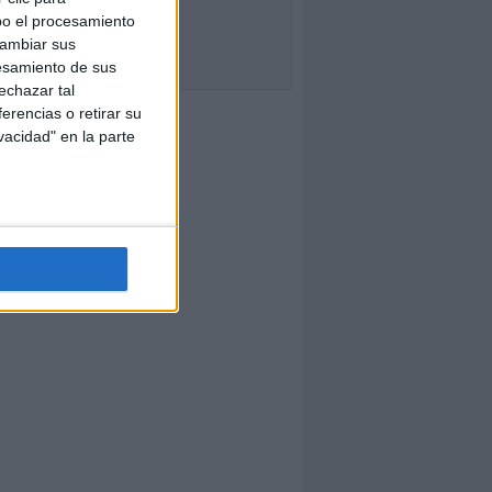
bo el procesamiento
cambiar sus
esamiento de sus
echazar tal
erencias o retirar su
vacidad" en la parte