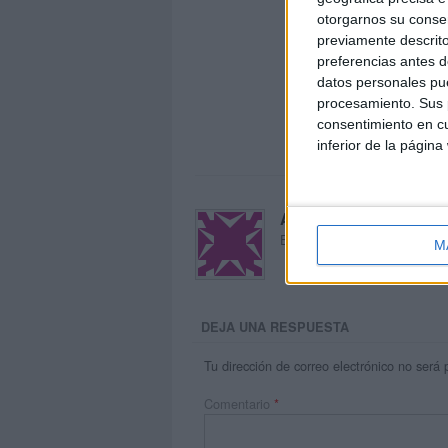
otorgarnos su conse
previamente descrito
preferencias antes d
datos personales pue
procesamiento. Sus p
consentimiento en cu
inferior de la página
Acerca de María Oliva
El autor no ha proporcionado
M
DEJA UNA RESPUESTA
Tu dirección de correo electrónico no será 
Comentario
*