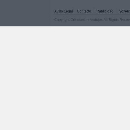
Aviso Legal
Contacto
Publicidad
Volver
Copyright Orientacion Andujar. All Rights Rese