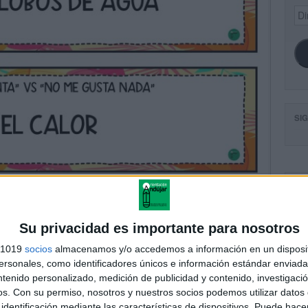
Dir
de
ema
SI
FA
Su privacidad es importante para nosotros
s 1019
socios
almacenamos y/o accedemos a información en un disposit
sonales, como identificadores únicos e información estándar enviada 
ntenido personalizado, medición de publicidad y contenido, investigaci
os.
Con su permiso, nosotros y nuestros socios podemos utilizar datos 
identificación mediante las características de dispositivos. Puede hacer