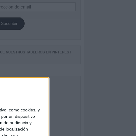
ección
il
Suscribir
GUE NUESTROS TABLEROS EN PINTEREST
CEBOOK
ivo, como cookies, y
por un dispositivo
ón de audiencia y
de localización
 clic para