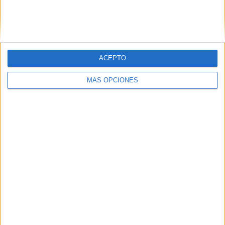
«`
Comparte esto:
Facebook
X
ACEPTO
MÁS OPCIONES
MAS RECURSOS SOBRE ESTE TEMA
Decimales y
aproximación
RESTAS DE
NUMEROS DE
TRES CIFRAS
CON LLEVADA
+ plantilla
editable
Ejercicios
Números
Decimales