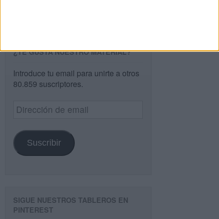
Buscar
¿TE GUSTA NUESTRO MATERIAL?
Introduce tu email para unirte a otros
80.859 suscriptores.
Dirección
de
email
Suscribir
SIGUE NUESTROS TABLEROS EN
PINTEREST