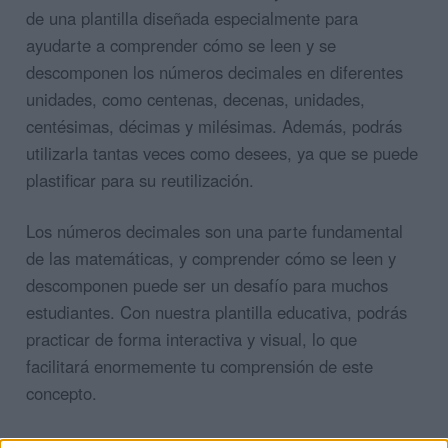
de una plantilla diseñada especialmente para
ayudarte a comprender cómo se leen y se
descomponen los números decimales en diferentes
unidades, como centenas, decenas, unidades,
centésimas, décimas y milésimas. Además, podrás
utilizarla tantas veces como desees, ya que se puede
plastificar para su reutilización.
Los números decimales son una parte fundamental
de las matemáticas, y comprender cómo se leen y
descomponen puede ser un desafío para muchos
estudiantes. Con nuestra plantilla educativa, podrás
practicar de forma interactiva y visual, lo que
facilitará enormemente tu comprensión de este
concepto.