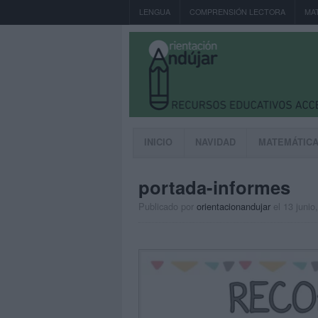
LENGUA
COMPRENSIÓN LECTORA
MA
INICIO
NAVIDAD
MATEMÁTIC
portada-informes
Publicado por
orientacionandujar
el 13 junio