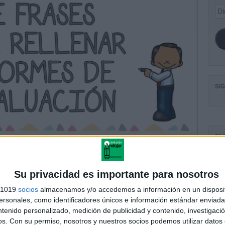
Dir
de
ema
SI
FA
Su privacidad es importante para nosotros
s 1019
socios
almacenamos y/o accedemos a información en un disposit
sonales, como identificadores únicos e información estándar enviada 
ntenido personalizado, medición de publicidad y contenido, investigaci
os.
Con su permiso, nosotros y nuestros socios podemos utilizar datos 