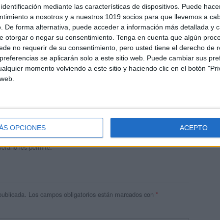
identificación mediante las características de dispositivos. Puede hacer
ntimiento a nosotros y a nuestros 1019 socios para que llevemos a ca
. De forma alternativa, puede acceder a información más detallada y 
e otorgar o negar su consentimiento.
Tenga en cuenta que algún proc
de no requerir de su consentimiento, pero usted tiene el derecho de r
referencias se aplicarán solo a este sitio web. Puede cambiar sus pref
alquier momento volviendo a este sitio y haciendo clic en el botón "Pri
 web.
andujar
o un blog, es la apuesta personal de dos profesores Ginés y
areja, son los encargados de los contenidos que encontramos
ÁS OPCIONES
ACEPTO
 vuelcan la mayor parte del tiempo, que sus tareas como docentes, y
verano les permite.
publicada.
Los campos obligatorios están marcados con
*