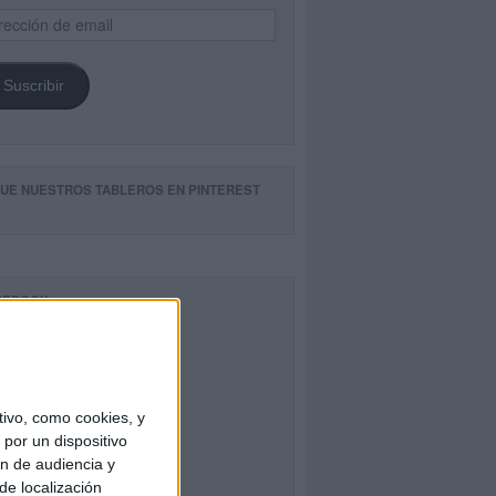
ección
il
Suscribir
GUE NUESTROS TABLEROS EN PINTEREST
CEBOOK
ivo, como cookies, y
por un dispositivo
ón de audiencia y
de localización