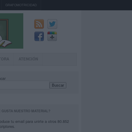
GRAFOMOTRICIDAD
TORA
ATENCIÓN
car
Buscar
E GUSTA NUESTRO MATERIAL?
roduce tu email para unirte a otros 80.852
criptores.