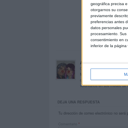
geográfica precisa e 
otorgarnos su conse
previamente descrito
preferencias antes d
datos personales pue
procesamiento. Sus p
consentimiento en cu
inferior de la página
Acerca de orientacion
Orientación Andújar no es sol
Maribel, que además de ser p
M
dentro del blog y en el cual,
voluntarios en sus meses de 
DEJA UNA RESPUESTA
Tu dirección de correo electrónico no será 
Comentario
*