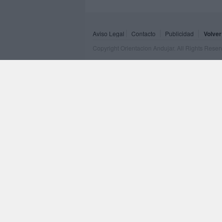
Aviso Legal
Contacto
Publicidad
Volver
Copyright Orientacion Andujar. All Rights Rese