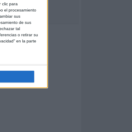
 clic para
bo el procesamiento
cambiar sus
esamiento de sus
echazar tal
erencias o retirar su
vacidad" en la parte