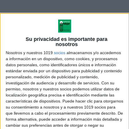
Su privacidad es importante para
nosotros
Nosotros y nuestros 1019
socios
almacenamos y/o accedemos
a información en un dispositivo, como cookies, y procesamos
datos personales, como identificadores únicos e información
estándar enviada por un dispositivo para publicidad y contenido
personalizado, medición de publicidad y contenido,
72 tarjetas para trabajar las
investigación de audiencia y desarrollo de servicios.
Con su
funciones ejecutivas
permiso, nosotros y nuestros socios podemos utilizar datos de
localización geográfica precisa e identificación mediante las
características de dispositivos. Puede hacer clic para otorgarnos
su consentimiento a nosotros y a nuestros 1019 socios para
que llevemos a cabo el procesamiento previamente descrito. De
Acerca de orientacionandujar
forma alternativa, puede acceder a información más detallada y
Orientación Andújar no es solo un blog, es la apuesta
cambiar sus preferencias antes de otorgar o negar su