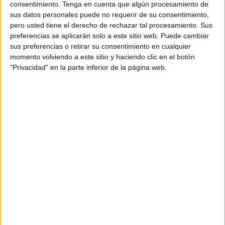
personal de dos profesores Ginés y Maribel, que
consentimiento.
Tenga en cuenta que algún procesamiento de
sus datos personales puede no requerir de su consentimiento,
además de ser pareja, son los encargados de los
pero usted tiene el derecho de rechazar tal procesamiento. Sus
contenidos que encontramos dentro del blog y en el
preferencias se aplicarán solo a este sitio web. Puede cambiar
cual, vuelcan la mayor parte del tiempo, que sus tareas
sus preferencias o retirar su consentimiento en cualquier
como docentes, y voluntarios en sus meses de verano
momento volviendo a este sitio y haciendo clic en el botón
les permite.
"Privacidad" en la parte inferior de la página web.
1 COMENTARIO
Aneli
Publicado
11 septiembre, 2023 a las 11:36 AM
Hola,
Trabajo en un colegio de modelo D en
Euskal Herria y me gustaría traducir este
recurso al euskara. ¿Sería posible tenerlo en
versión Word? Os lo mandaría para poder
tenerlo aquí.