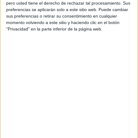
pero usted tiene el derecho de rechazar tal procesamiento. Sus
preferencias se aplicarán solo a este sitio web. Puede cambiar
sus preferencias o retirar su consentimiento en cualquier
momento volviendo a este sitio y haciendo clic en el botón
Acerca de orientacionandujar
"Privacidad" en la parte inferior de la página web.
Orientación Andújar no es solo un blog, es la apuesta
personal de dos profesores Ginés y Maribel, que
además de ser pareja, son los encargados de los
contenidos que encontramos dentro del blog y en el
cual, vuelcan la mayor parte del tiempo, que sus tareas
como docentes, y voluntarios en sus meses de verano
les permite.
DEJA UNA RESPUESTA
Tu dirección de correo electrónico no será
publicada.
Los campos obligatorios están marcados
con
*