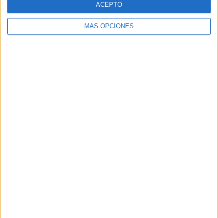
ACEPTO
MÁS OPCIONES
Buscar
Buscar
¿TE GUSTA NUESTRO MATERIAL?
Introduce tu email para unirte a otros
80.853 suscriptores.