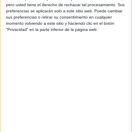
pero usted tiene el derecho de rechazar tal procesamiento. Sus
preferencias se aplicarán solo a este sitio web. Puede cambiar
sus preferencias o retirar su consentimiento en cualquier
momento volviendo a este sitio y haciendo clic en el botón
"Privacidad" en la parte inferior de la página web.
Acerca de orientacionandujar
Orientación Andújar no es solo un blog, es la apuesta
personal de dos profesores Ginés y Maribel, que
además de ser pareja, son los encargados de los
contenidos que encontramos dentro del blog y en el
cual, vuelcan la mayor parte del tiempo, que sus tareas
como docentes, y voluntarios en sus meses de verano
les permite.
DEJA UNA RESPUESTA
Tu dirección de correo electrónico no será