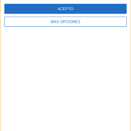
Web
ACEPTO
MÁS OPCIONES
Buscar
Buscar
¿TE GUSTA NUESTRO MATERIAL?