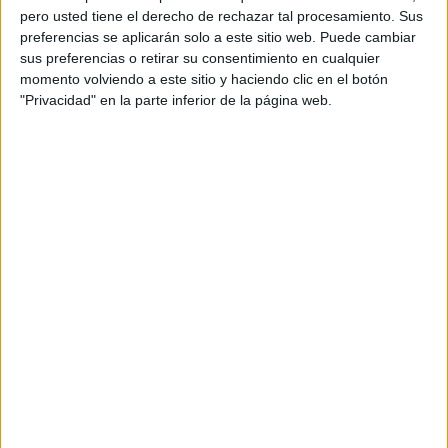
pero usted tiene el derecho de rechazar tal procesamiento. Sus
preferencias se aplicarán solo a este sitio web. Puede cambiar
sus preferencias o retirar su consentimiento en cualquier
momento volviendo a este sitio y haciendo clic en el botón
"Privacidad" en la parte inferior de la página web.
Acerca de orientacionandujar
Orientación Andújar no es solo un blog, es la apuesta
personal de dos profesores Ginés y Maribel, que
además de ser pareja, son los encargados de los
contenidos que encontramos dentro del blog y en el
cual, vuelcan la mayor parte del tiempo, que sus tareas
como docentes, y voluntarios en sus meses de verano
les permite.
DEJA UNA RESPUESTA
Tu dirección de correo electrónico no será