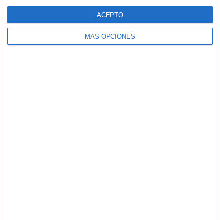
Web
ACEPTO
MÁS OPCIONES
Buscar
Buscar
¿TE GUSTA NUESTRO MATERIAL?