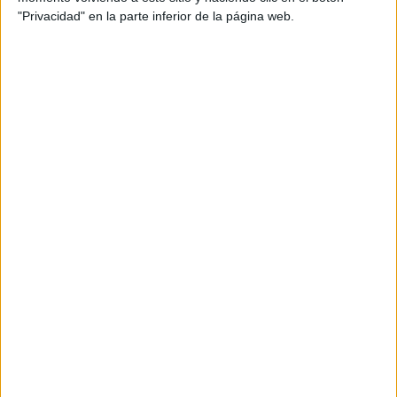
"Privacidad" en la parte inferior de la página web.
En conclusión, llevar un registro de los temas
preparados es una estrategia fundamental para
aquellos que están opositando para ser maestros de
infantil o primaria. Esta herramienta permite tener un
control y seguimiento efectivo de los contenidos
estudiados, evitando la duplicación de esfuerzos y
asegurando una preparación organizada y eficiente.
Además, facilita la identificación de áreas de mayor
dificultad y crea un repertorio de recursos útiles para