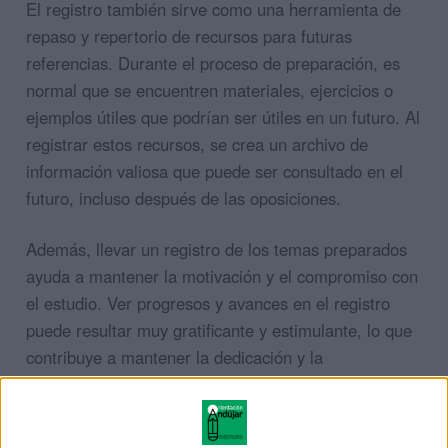
El registro también sirve como una herramienta de
repaso y repertorio de recursos para futuras
referencias. Durante el proceso de preparación, es
normal que se encuentren materiales, ejercicios o
ejemplos útiles que podrían ser útiles en un futuro. Al
registrar estos recursos, se crea un archivo de
información valiosa que puede ser consultado en el
futuro, incluso después de las oposiciones.
Además, llevar un registro de los temas preparados
ayuda a mantener la motivación y el compromiso con
el estudio. Ver progresos y avances en el registro
puede resultar muy gratificante y estimulante, lo que
contribuye a mantener la dedicación y la
perseverancia en el proceso de preparación.