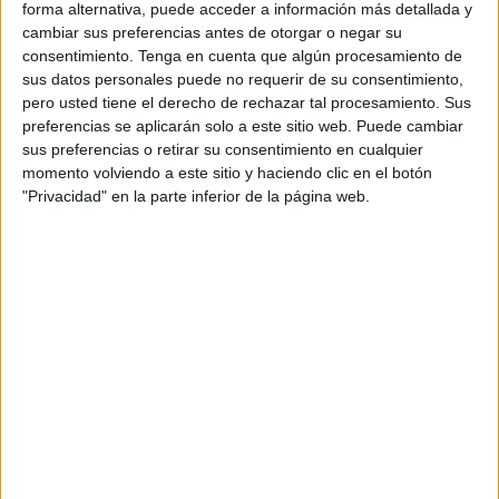
forma alternativa, puede acceder a información más detallada y
cambiar sus preferencias antes de otorgar o negar su
El número 642.798.305 se lee: seiscientos cuarenta y
consentimiento.
Tenga en cuenta que algún procesamiento de
dos millones setecientos noventa y ocho
sus datos personales puede no requerir de su consentimiento,
mil trescientos cinco
pero usted tiene el derecho de rechazar tal procesamiento. Sus
preferencias se aplicarán solo a este sitio web. Puede cambiar
sus preferencias o retirar su consentimiento en cualquier
momento volviendo a este sitio y haciendo clic en el botón
"Privacidad" en la parte inferior de la página web.