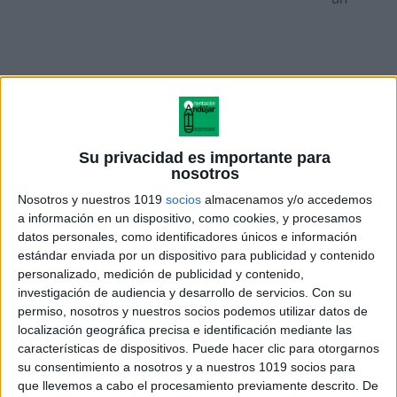
Su privacidad es importante para
nosotros
Nosotros y nuestros 1019
socios
almacenamos y/o accedemos
a información en un dispositivo, como cookies, y procesamos
número de 9 cifras:
datos personales, como identificadores únicos e información
estándar enviada por un dispositivo para publicidad y contenido
Se dice la cantidad en el orden de los
personalizado, medición de publicidad y contenido,
millones seguida de la palabra millones.
investigación de audiencia y desarrollo de servicios.
Con su
permiso, nosotros y nuestros socios podemos utilizar datos de
Se dice la cantidad en el orden de los
localización geográfica precisa e identificación mediante las
millares seguida de la palabra mil.
características de dispositivos. Puede hacer clic para otorgarnos
Se dice la cantidad en el orden de las
su consentimiento a nosotros y a nuestros 1019 socios para
unidades.
que llevemos a cabo el procesamiento previamente descrito. De