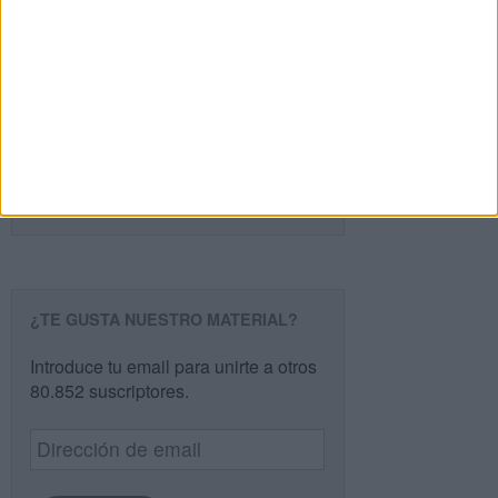
Buscar
Buscar
¿TE GUSTA NUESTRO MATERIAL?
Introduce tu email para unirte a otros
80.852 suscriptores.
Dirección
de
email