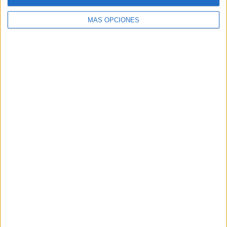
MÁS OPCIONES
Buscar
Buscar
¿TE GUSTA NUESTRO MATERIAL?
Introduce tu email para unirte a otros
80.842 suscriptores.