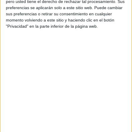
pero usted tiene el derecho de rechazar tal procesamiento. Sus
preferencias se aplicarán solo a este sitio web. Puede cambiar
sus preferencias o retirar su consentimiento en cualquier
Acerca de orientacionandujar
momento volviendo a este sitio y haciendo clic en el botón
Orientación Andújar no es solo un blog, es la apuesta
"Privacidad" en la parte inferior de la página web.
personal de dos profesores Ginés y Maribel, que
además de ser pareja, son los encargados de los
contenidos que encontramos dentro del blog y en el
cual, vuelcan la mayor parte del tiempo, que sus tareas
como docentes, y voluntarios en sus meses de verano
les permite.
DEJA UNA RESPUESTA
Tu dirección de correo electrónico no será
publicada.
Los campos obligatorios están marcados
con
*