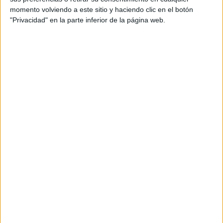
momento volviendo a este sitio y haciendo clic en el botón
Tu dirección de correo electrónico no será
"Privacidad" en la parte inferior de la página web.
publicada.
Los campos obligatorios están marcados
con
*
Comentario
*
Nombre
*
Correo electrónico
*