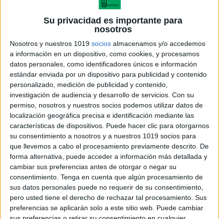
Su privacidad es importante para
nosotros
Nosotros y nuestros 1019
socios
almacenamos y/o accedemos
a información en un dispositivo, como cookies, y procesamos
datos personales, como identificadores únicos e información
estándar enviada por un dispositivo para publicidad y contenido
personalizado, medición de publicidad y contenido,
investigación de audiencia y desarrollo de servicios.
Con su
permiso, nosotros y nuestros socios podemos utilizar datos de
fichas abecedario
localización geográfica precisa e identificación mediante las
características de dispositivos. Puede hacer clic para otorgarnos
su consentimiento a nosotros y a nuestros 1019 socios para
que llevemos a cabo el procesamiento previamente descrito. De
forma alternativa, puede acceder a información más detallada y
Acerca de María Olivares
cambiar sus preferencias antes de otorgar o negar su
consentimiento.
Tenga en cuenta que algún procesamiento de
El autor no ha proporcionado ninguna información.
sus datos personales puede no requerir de su consentimiento,
pero usted tiene el derecho de rechazar tal procesamiento. Sus
preferencias se aplicarán solo a este sitio web. Puede cambiar
DEJA UNA RESPUESTA
sus preferencias o retirar su consentimiento en cualquier