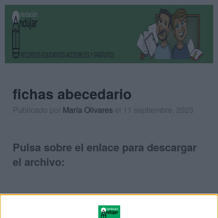
fichas abecedario
Publicado por
María Olivares
el 11 septiembre, 2023
Pulsa sobre el enlace para descargar
el archivo: