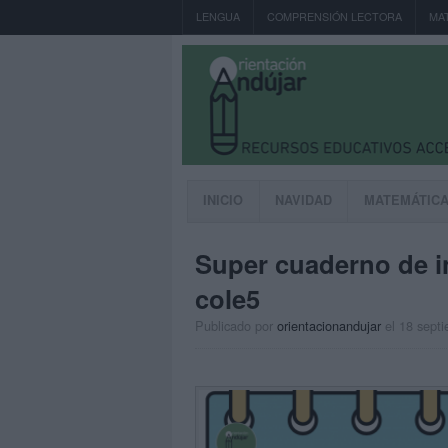
LENGUA
COMPRENSIÓN LECTORA
MA
INICIO
NAVIDAD
MATEMÁTIC
Super cuaderno de in
cole5
Publicado por
orientacionandujar
el 18 sept