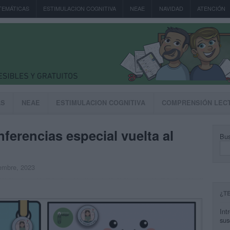
TEMÁTICAS
ESTIMULACION COGNITIVA
NEAE
NAVIDAD
ATENCIÓN
AS
NEAE
ESTIMULACION COGNITIVA
COMPRENSIÓN LEC
ferencias especial vuelta al
Bus
iembre, 2023
¿T
Int
sus