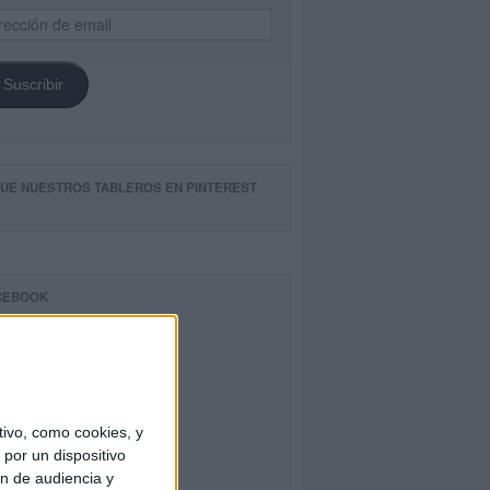
ección
il
Suscribir
GUE NUESTROS TABLEROS EN PINTEREST
CEBOOK
ivo, como cookies, y
por un dispositivo
ón de audiencia y