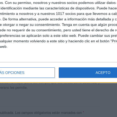
os.
Con su permiso, nosotros y nuestros socios podemos utilizar datos 
identificación mediante las características de dispositivos. Puede hacer
ntimiento a nosotros y a nuestros 1017 socios para que llevemos a ca
. De forma alternativa, puede acceder a información más detallada y 
e otorgar o negar su consentimiento.
Tenga en cuenta que algún proc
de no requerir de su consentimiento, pero usted tiene el derecho de r
referencias se aplicarán solo a este sitio web. Puede cambiar sus pref
alquier momento volviendo a este sitio y haciendo clic en el botón "Pri
 web.
andujar
o un blog, es la apuesta personal de dos profesores Ginés y
ÁS OPCIONES
ACEPTO
areja, son los encargados de los contenidos que encontramos
 vuelcan la mayor parte del tiempo, que sus tareas como docentes, y
verano les permite.
publicada.
Los campos obligatorios están marcados con
*