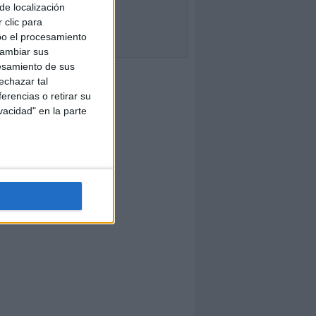
de localización
 clic para
bo el procesamiento
cambiar sus
esamiento de sus
echazar tal
erencias o retirar su
vacidad" en la parte