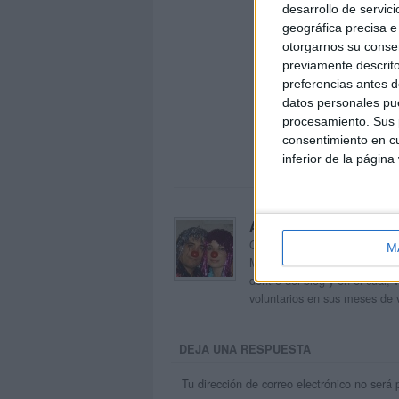
desarrollo de servici
geográfica precisa e 
otorgarnos su conse
previamente descrito
preferencias antes d
datos personales pue
procesamiento. Sus p
consentimiento en cu
inferior de la página
Acerca de orientacion
Orientación Andújar no es sol
M
Maribel, que además de ser p
dentro del blog y en el cual,
voluntarios en sus meses de 
DEJA UNA RESPUESTA
Tu dirección de correo electrónico no será 