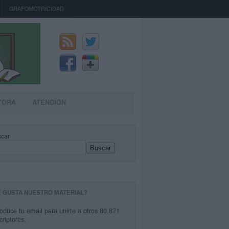
GRAFOMOTRICIDAD
TORA
ATENCIÓN
car
Buscar
E GUSTA NUESTRO MATERIAL?
roduce tu email para unirte a otros 80.871
criptores.