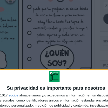
Dir
de
ema
SI
FA
Su privacidad es importante para nosotros
s 1017
socios
almacenamos y/o accedemos a información en un disposit
sonales, como identificadores únicos e información estándar enviada 
ntenido personalizado, medición de publicidad y contenido, investigaci