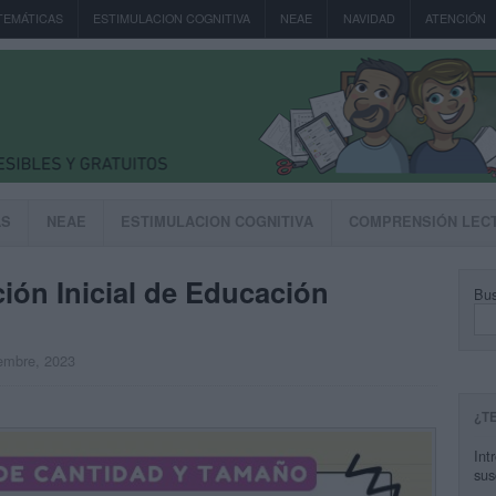
TEMÁTICAS
ESTIMULACION COGNITIVA
NEAE
NAVIDAD
ATENCIÓN
AS
NEAE
ESTIMULACION COGNITIVA
COMPRENSIÓN LEC
́n Inicial de Educación
Bus
iembre, 2023
¿T
Int
sus