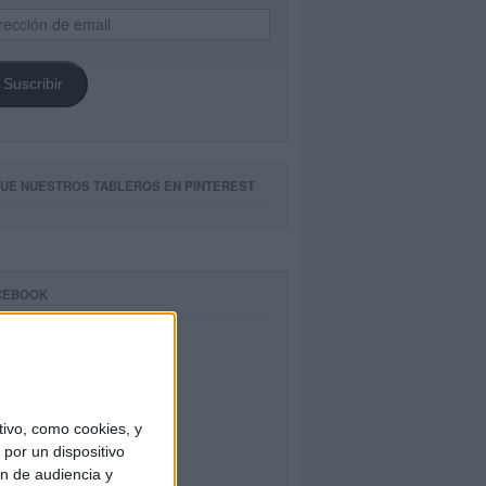
ección
il
Suscribir
GUE NUESTROS TABLEROS EN PINTEREST
CEBOOK
ivo, como cookies, y
por un dispositivo
ón de audiencia y