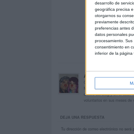
desarrollo de servici
geográfica precisa e 
otorgarnos su conse
previamente descrito
preferencias antes d
datos personales pue
procesamiento. Sus p
consentimiento en cu
inferior de la página
Acerca de orientacion
Orientación Andújar no es sol
M
Maribel, que además de ser p
dentro del blog y en el cual,
voluntarios en sus meses de 
DEJA UNA RESPUESTA
Tu dirección de correo electrónico no será 