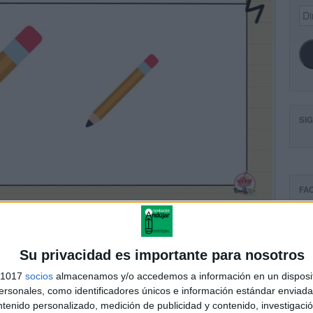
Dir
de
ema
SI
FA
Su privacidad es importante para nosotros
s 1017
socios
almacenamos y/o accedemos a información en un disposit
sonales, como identificadores únicos e información estándar enviada 
ntenido personalizado, medición de publicidad y contenido, investigaci