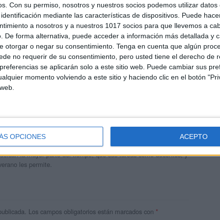
os.
Con su permiso, nosotros y nuestros socios podemos utilizar datos 
identificación mediante las características de dispositivos. Puede hacer
ntimiento a nosotros y a nuestros 1017 socios para que llevemos a ca
. De forma alternativa, puede acceder a información más detallada y 
e otorgar o negar su consentimiento.
Tenga en cuenta que algún proc
de no requerir de su consentimiento, pero usted tiene el derecho de r
referencias se aplicarán solo a este sitio web. Puede cambiar sus pref
alquier momento volviendo a este sitio y haciendo clic en el botón "Pri
 web.
andujar
o un blog, es la apuesta personal de dos profesores Ginés y
ÁS OPCIONES
ACEPTO
areja, son los encargados de los contenidos que encontramos
 vuelcan la mayor parte del tiempo, que sus tareas como docentes, y
verano les permite.
publicada.
Los campos obligatorios están marcados con
*