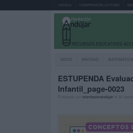
LENGUA
COMPRENSIÓN LECTORA
MA
INICIO
NAVIDAD
MATEMÁTIC
ESTUPENDA Evaluacio
Infantil_page-0023
Publicado por
orientacionandujar
el 26 sept