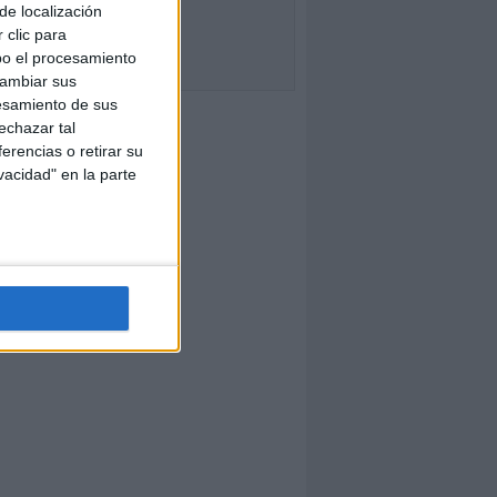
de localización
 clic para
bo el procesamiento
cambiar sus
esamiento de sus
echazar tal
erencias o retirar su
vacidad" en la parte