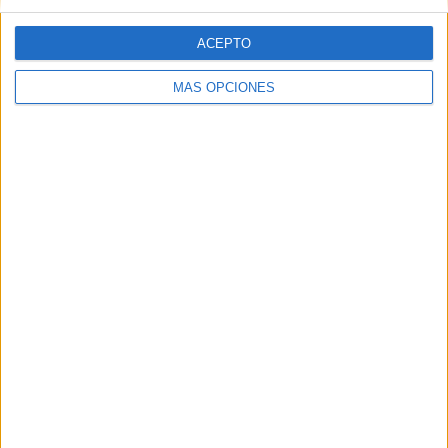
ACEPTO
Web
MÁS OPCIONES
Buscar
Buscar
¿TE GUSTA NUESTRO MATERIAL?