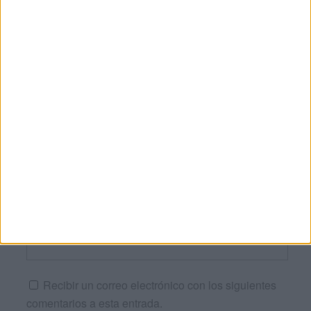
Nombre
*
Correo electrónico
*
Web
Recibir un correo electrónico con los siguientes
comentarios a esta entrada.