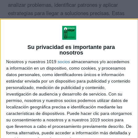
analizar problemas, identificar patrones y aplicar
estrategias para llegar a soluciones precisas. Estas
habilidades son valiosas no solo en matemáticas,
sino también en la resolución de problemas en la vida
cotidiana.
Su privacidad es importante para
nosotros
ÚNETE A NUESTRO GRUPO EXCLUSIVO DE
WHATSAPP
Nosotros y nuestros 1019
socios
almacenamos y/o accedemos
a información en un dispositivo, como cookies, y procesamos
datos personales, como identificadores únicos e información
estándar enviada por un dispositivo para publicidad y contenido
personalizado, medición de publicidad y contenido,
investigación de audiencia y desarrollo de servicios.
Con su
permiso, nosotros y nuestros socios podemos utilizar datos de
localización geográfica precisa e identificación mediante las
características de dispositivos. Puede hacer clic para otorgarnos
su consentimiento a nosotros y a nuestros 1019 socios para
que llevemos a cabo el procesamiento previamente descrito. De
forma alternativa, puede acceder a información más detallada y