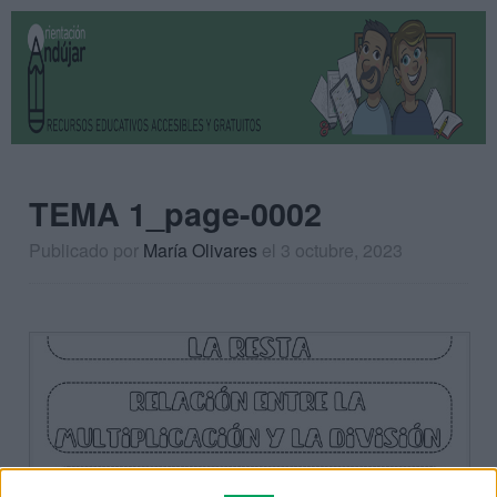
TEMA 1_page-0002
Publicado por
María Olivares
el 3 octubre, 2023