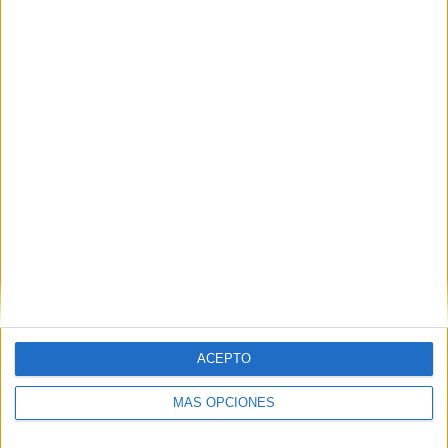
Nombre
*
Correo electrónico
*
Web
ACEPTO
MÁS OPCIONES