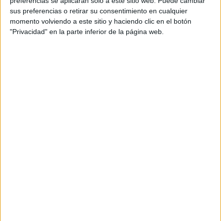
preferencias se aplicarán solo a este sitio web. Puede cambiar
sus preferencias o retirar su consentimiento en cualquier
Acerca de María Olivares
momento volviendo a este sitio y haciendo clic en el botón
"Privacidad" en la parte inferior de la página web.
El autor no ha proporcionado ninguna información.
DEJA UNA RESPUESTA
Tu dirección de correo electrónico no será
publicada.
Los campos obligatorios están marcados
con
*
Comentario
*