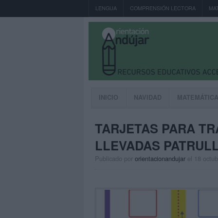
LENGUA
COMPRENSIÓN LECTORA
MA
INICIO
NAVIDAD
MATEMÁTIC
TARJETAS PARA TR
LLEVADAS PATRULL
Publicado por
orientacionandujar
el 18 octu