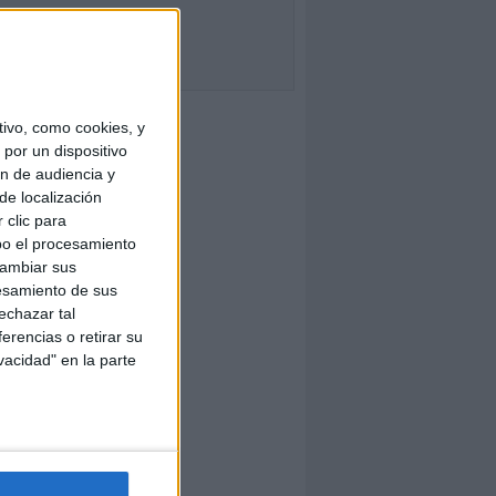
ivo, como cookies, y
por un dispositivo
ón de audiencia y
de localización
 clic para
bo el procesamiento
cambiar sus
esamiento de sus
echazar tal
erencias o retirar su
vacidad" en la parte