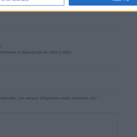
 AM
tes materiales didácticos.
AM
vorecen el aprendizaje de niños y niñas
publicada.
Los campos obligatorios están marcados con
*