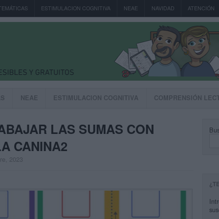
TEMÁTICAS
ESTIMULACION COGNITIVA
NEAE
NAVIDAD
ATENCIÓN
AS
NEAE
ESTIMULACION COGNITIVA
COMPRENSIÓN LEC
ABAJAR LAS SUMAS CON
Bus
A CANINA2
bre, 2023
¿T
Int
sus