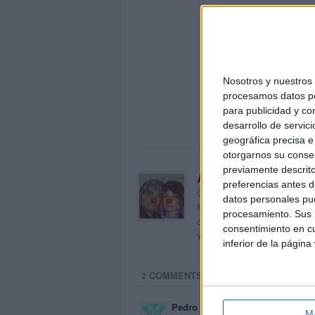
Nosotros y nuestro
procesamos datos per
para publicidad y co
desarrollo de servici
geográfica precisa e 
otorgarnos su conse
previamente descrito
Acerca de orientacion
preferencias antes d
Orientación Andújar no es sol
datos personales pue
Maribel, que además de ser p
procesamiento. Sus p
dentro del blog y en el cual,
consentimiento en cu
voluntarios en sus meses de 
inferior de la página
2 COMMENTS
Pedro Sanchez Guzman
M