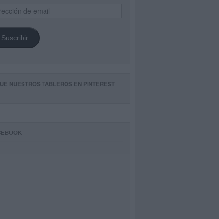
ección
il
Suscribir
GUE NUESTROS TABLEROS EN PINTEREST
CEBOOK