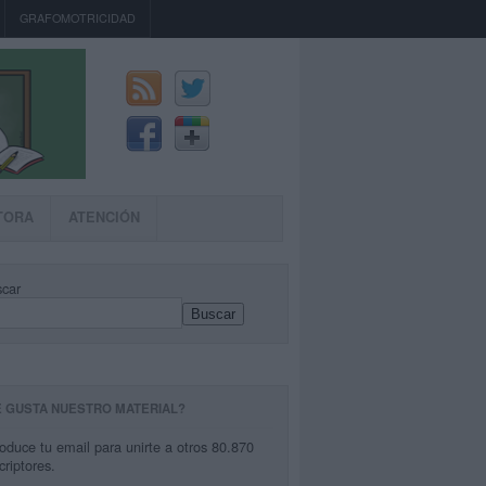
GRAFOMOTRICIDAD
TORA
ATENCIÓN
car
Buscar
E GUSTA NUESTRO MATERIAL?
roduce tu email para unirte a otros 80.870
criptores.