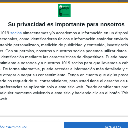
Su privacidad es importante para nosotros
s 1019
socios
almacenamos y/o accedemos a información en un disposit
sonales, como identificadores únicos e información estándar enviada 
ntenido personalizado, medición de publicidad y contenido, investigaci
os.
Con su permiso, nosotros y nuestros socios podemos utilizar datos 
identificación mediante las características de dispositivos. Puede hacer
ntimiento a nosotros y a nuestros 1019 socios para que llevemos a ca
. De forma alternativa, puede acceder a información más detallada y 
andujar
e otorgar o negar su consentimiento.
Tenga en cuenta que algún proc
o un blog, es la apuesta personal de dos profesores Ginés y
de no requerir de su consentimiento, pero usted tiene el derecho de r
areja, son los encargados de los contenidos que encontramos
referencias se aplicarán solo a este sitio web. Puede cambiar sus pref
 vuelcan la mayor parte del tiempo, que sus tareas como docentes, y
alquier momento volviendo a este sitio y haciendo clic en el botón "Pri
verano les permite.
 web.
ÁS OPCIONES
ACEPTO