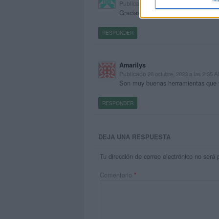
Publicado
27 octubre, 2023 a las 12:09
Gracias por compartir estos excelen
RESPONDER
Amarilys
Publicado
28 octubre, 2023 a las 2:35 
Son muy buenas herramientas que fa
RESPONDER
DEJA UNA RESPUESTA
Tu dirección de correo electrónico no será 
Comentario
*