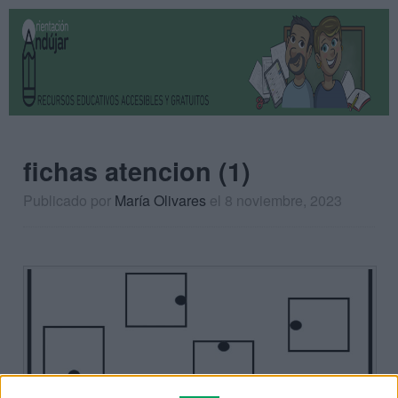
fichas atencion (1)
Publicado por
María Olivares
el 8 noviembre, 2023