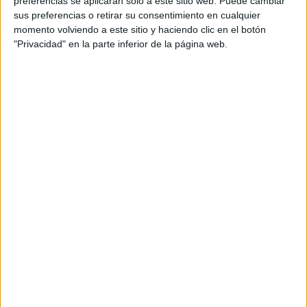
preferencias se aplicarán solo a este sitio web. Puede cambiar
sus preferencias o retirar su consentimiento en cualquier
Acerca de María Olivares
momento volviendo a este sitio y haciendo clic en el botón
"Privacidad" en la parte inferior de la página web.
El autor no ha proporcionado ninguna información.
DEJA UNA RESPUESTA
Tu dirección de correo electrónico no será
publicada.
Los campos obligatorios están marcados
con
*
Comentario
*