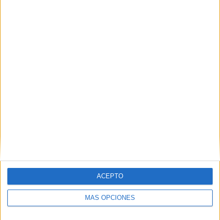
Nombre
*
Correo electrónico
*
Web
ACEPTO
MÁS OPCIONES