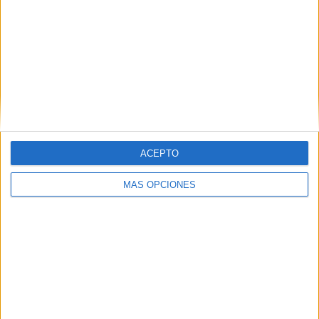
«`
ACEPTO
Comparte esto:
MÁS OPCIONES
Facebook
X
MAS RECURSOS SOBRE ESTE TEMA
Tablero de
adverbios:
Aprendes