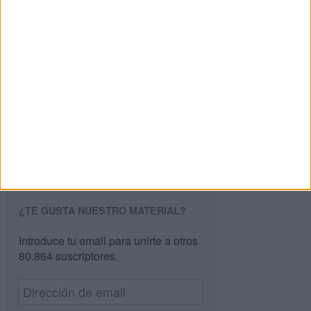
Buscar
Buscar
¿TE GUSTA NUESTRO MATERIAL?
Introduce tu email para unirte a otros
80.864 suscriptores.
Dirección
de