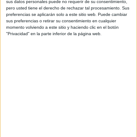
sus datos personales puede no requerir de su consentimiento,
estimulan el reconocimiento visual de los
pero usted tiene el derecho de rechazar tal procesamiento. Sus
adverbios.
preferencias se aplicarán solo a este sitio web. Puede cambiar
sus preferencias o retirar su consentimiento en cualquier
momento volviendo a este sitio y haciendo clic en el botón
Refuerzo Positivo:
El feedback inmediato y
"Privacidad" en la parte inferior de la página web.
las recompensas virtuales refuerzan
positivamente el aprendizaje.
Práctica Divertida:
Transforma la práctica
de los adverbios en una experiencia
entretenida y atractiva.
ÚNETE A NUESTRO GRUPO EXCLUSIVO DE
WHATSAPP