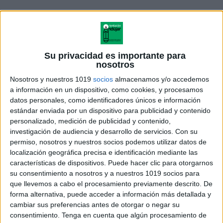
Su privacidad es importante para
nosotros
Nosotros y nuestros 1019
socios
almacenamos y/o accedemos
a información en un dispositivo, como cookies, y procesamos
datos personales, como identificadores únicos e información
estándar enviada por un dispositivo para publicidad y contenido
Beneficios de Utilizar el Juego
personalizado, medición de publicidad y contenido,
investigación de audiencia y desarrollo de servicios.
Con su
Interactivo de Adverbios
permiso, nosotros y nuestros socios podemos utilizar datos de
localización geográfica precisa e identificación mediante las
características de dispositivos. Puede hacer clic para otorgarnos
Aprendizaje Activo:
Los estudiantes
su consentimiento a nosotros y a nuestros 1019 socios para
participan activamente en la identificación y
que llevemos a cabo el procesamiento previamente descrito. De
aplicación de adverbios.
forma alternativa, puede acceder a información más detallada y
cambiar sus preferencias antes de otorgar o negar su
consentimiento.
Tenga en cuenta que algún procesamiento de
Estímulo Visual:
El diseño y las imágenes