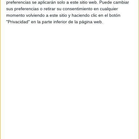
preferencias se aplicarán solo a este sitio web. Puede cambiar
sus preferencias o retirar su consentimiento en cualquier
momento volviendo a este sitio y haciendo clic en el botón
"Privacidad" en la parte inferior de la página web.
Acerca de María Olivares
El autor no ha proporcionado ninguna información.
DEJA UNA RESPUESTA
Tu dirección de correo electrónico no será
publicada.
Los campos obligatorios están marcados
con
*
Comentario
*