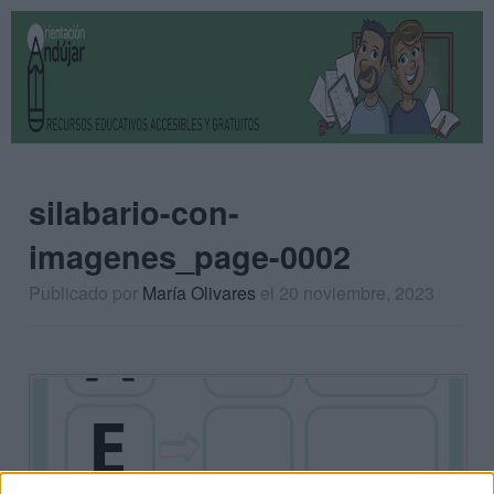
silabario-con-
imagenes_page-0002
Publicado por
María Olivares
el 20 noviembre, 2023