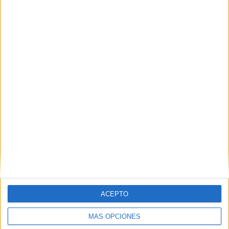
Nombre
*
Correo electrónico
*
Web
ACEPTO
MÁS OPCIONES