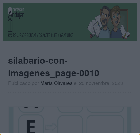
silabario-con-
imagenes_page-0010
Publicado por
María Olivares
el 20 noviembre, 2023