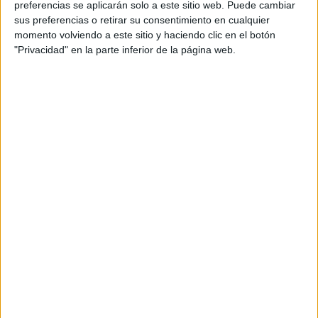
preferencias se aplicarán solo a este sitio web. Puede cambiar
sus preferencias o retirar su consentimiento en cualquier
momento volviendo a este sitio y haciendo clic en el botón
"Privacidad" en la parte inferior de la página web.
Acerca de María Olivares
El autor no ha proporcionado ninguna información.
DEJA UNA RESPUESTA
Tu dirección de correo electrónico no será
publicada.
Los campos obligatorios están marcados
con
*
Comentario
*