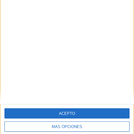
Nombre
*
Correo electrónico
*
Web
ACEPTO
MÁS OPCIONES