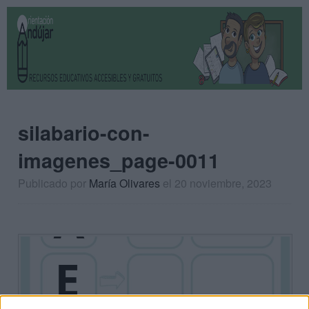
silabario-con-
imagenes_page-0011
Publicado por
María Olivares
el 20 noviembre, 2023