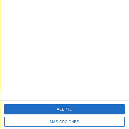
Nombre
*
Correo electrónico
*
Web
ACEPTO
MÁS OPCIONES