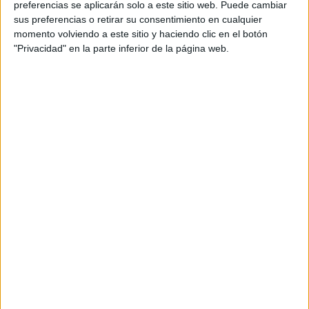
preferencias se aplicarán solo a este sitio web. Puede cambiar
sus preferencias o retirar su consentimiento en cualquier
momento volviendo a este sitio y haciendo clic en el botón
"Privacidad" en la parte inferior de la página web.
Acerca de María Olivares
El autor no ha proporcionado ninguna información.
DEJA UNA RESPUESTA
Tu dirección de correo electrónico no será
publicada.
Los campos obligatorios están marcados
con
*
Comentario
*