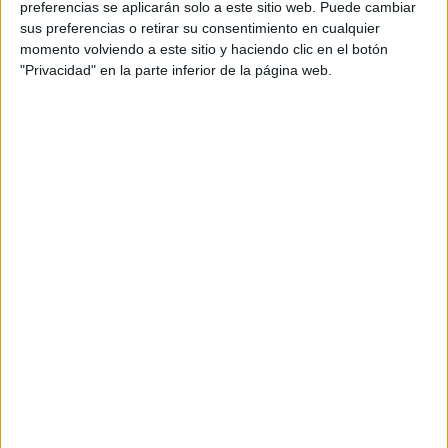
preferencias se aplicarán solo a este sitio web. Puede cambiar
sus preferencias o retirar su consentimiento en cualquier
momento volviendo a este sitio y haciendo clic en el botón
"Privacidad" en la parte inferior de la página web.
Acerca de María Olivares
El autor no ha proporcionado ninguna información.
DEJA UNA RESPUESTA
Tu dirección de correo electrónico no será
publicada.
Los campos obligatorios están marcados
con
*
Comentario
*