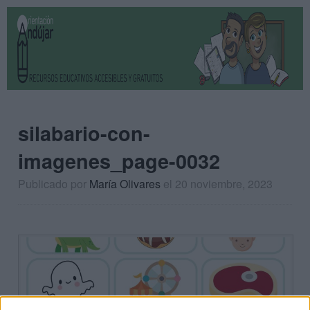
silabario-con-
imagenes_page-0032
Publicado por
María Olivares
el 20 noviembre, 2023