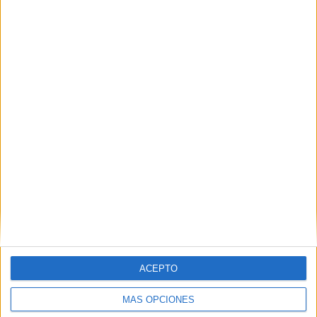
Nombre
*
Correo electrónico
*
Web
ACEPTO
MÁS OPCIONES