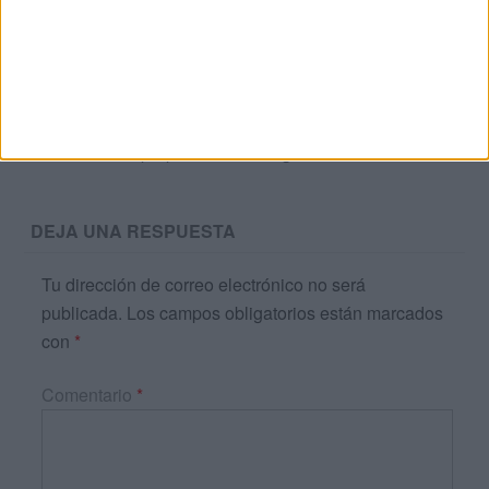
Etiquetas:
aprender inglés
inglés
Navidad
tarjetas ilustrativas
vocabulario navidad
Acerca de María Olivares
El autor no ha proporcionado ninguna información.
DEJA UNA RESPUESTA
Tu dirección de correo electrónico no será
publicada.
Los campos obligatorios están marcados
con
*
Comentario
*