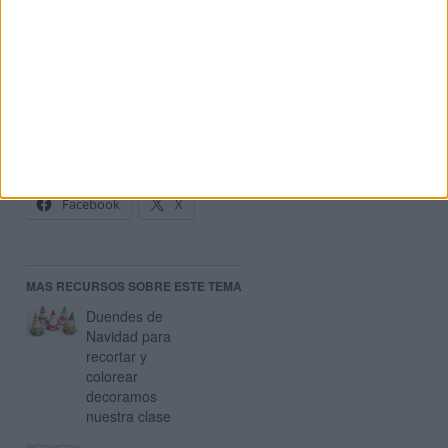
RECORTABLE MUÑECO DE NIEVE
FUENTE:
https://krokotak.com/2021/11/3d-christmas-
winter-10-coloringpages/
Comparte esto:
Facebook
X
MAS RECURSOS SOBRE ESTE TEMA
Duendes de
Navidad para
recortar y
colorear
decoramos
nuestra clase