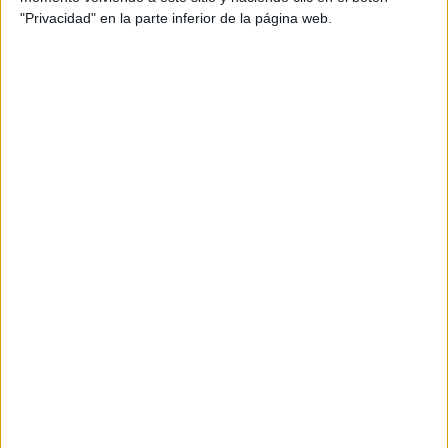
"Privacidad" en la parte inferior de la página web.
ÚNETE A NUESTRO GRUPO EXCLUSIVO DE
WHATSAPP
ENLACE AL GRUPO