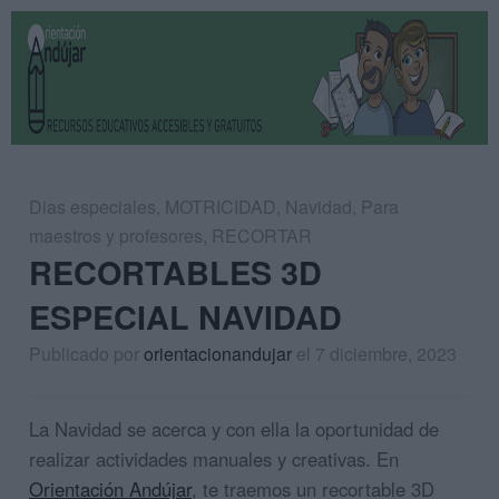
Dias especiales
,
MOTRICIDAD
,
Navidad
,
Para
maestros y profesores
,
RECORTAR
RECORTABLES 3D
ESPECIAL NAVIDAD
Publicado por
orientacionandujar
el 7 diciembre, 2023
La Navidad se acerca y con ella la oportunidad de
realizar actividades manuales y creativas. En
Orientación Andújar
, te traemos un recortable 3D