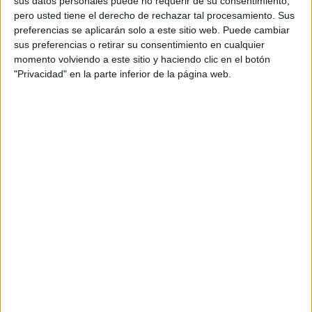
sus datos personales puede no requerir de su consentimiento,
pero usted tiene el derecho de rechazar tal procesamiento. Sus
preferencias se aplicarán solo a este sitio web. Puede cambiar
sus preferencias o retirar su consentimiento en cualquier
momento volviendo a este sitio y haciendo clic en el botón
"Privacidad" en la parte inferior de la página web.
Acerca de orientacionandujar
Orientación Andújar no es solo un blog, es la apuesta
personal de dos profesores Ginés y Maribel, que
además de ser pareja, son los encargados de los
contenidos que encontramos dentro del blog y en el
cual, vuelcan la mayor parte del tiempo, que sus tareas
como docentes, y voluntarios en sus meses de verano
les permite.
DEJA UNA RESPUESTA