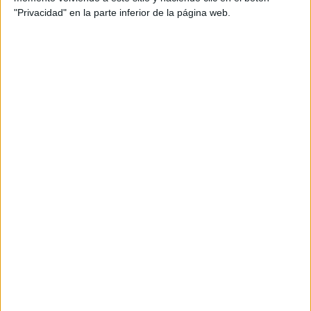
Actividades de Infantil y Primaria
y
Imágenes
"Privacidad" en la parte inferior de la página web.
Educativas
para más recursos educativos.
ÚNETE A NUESTRO GRUPO EXCLUSIVO DE
WHATSAPP