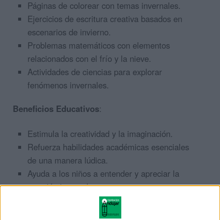
Páginas de colorear con temas invernales.
Ejercicios de escritura creativa basados en
escenarios de invierno.
Problemas matemáticos con elementos
relacionados con el frío y la nieve.
Actividades de ciencias para explorar
fenómenos invernales.
Beneficios Educativos
:
Estimula la creatividad y la imaginación.
Refuerza habilidades académicas esenciales
de una manera lúdica.
Ayuda a los niños a entender y apreciar la
estación invernal.
Fomenta el aprendizaje activo y el interés
por explorar nuevos temas.