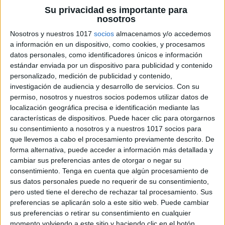
Su privacidad es importante para
Ideas para Padres y Educadores
:
nosotros
Nosotros y nuestros 1017
socios
almacenamos y/o accedemos
Utiliza el cuaderno como material
a información en un dispositivo, como cookies, y procesamos
complementario en clase.
datos personales, como identificadores únicos e información
estándar enviada por un dispositivo para publicidad y contenido
Anima a los niños a compartir sus trabajos y
personalizado, medición de publicidad y contenido,
reflexiones sobre el invierno.
investigación de audiencia y desarrollo de servicios.
Con su
Organiza actividades grupales utilizando las
permiso, nosotros y nuestros socios podemos utilizar datos de
localización geográfica precisa e identificación mediante las
fichas para fomentar la colaboración.
características de dispositivos. Puede hacer clic para otorgarnos
su consentimiento a nosotros y a nuestros 1017 socios para
Conclusión
: Este cuaderno de fichas educativas es
que llevemos a cabo el procesamiento previamente descrito. De
una herramienta perfecta para mantener a los niños
forma alternativa, puede acceder a información más detallada y
entretenidos y aprendiendo durante los meses de
cambiar sus preferencias antes de otorgar o negar su
consentimiento.
Tenga en cuenta que algún procesamiento de
invierno. ¡Esperamos que disfruten descubriendo
sus datos personales puede no requerir de su consentimiento,
todo lo que el invierno tiene para ofrecer!
pero usted tiene el derecho de rechazar tal procesamiento. Sus
preferencias se aplicarán solo a este sitio web. Puede cambiar
Blogs Educativos Recomendados
: Visita
sus preferencias o retirar su consentimiento en cualquier
momento volviendo a este sitio y haciendo clic en el botón