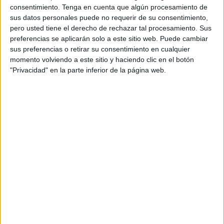
consentimiento.
Tenga en cuenta que algún procesamiento de
sus datos personales puede no requerir de su consentimiento,
pero usted tiene el derecho de rechazar tal procesamiento. Sus
preferencias se aplicarán solo a este sitio web. Puede cambiar
sus preferencias o retirar su consentimiento en cualquier
momento volviendo a este sitio y haciendo clic en el botón
Acerca de orientacionandujar
"Privacidad" en la parte inferior de la página web.
Orientación Andújar no es solo un blog, es la apuesta
personal de dos profesores Ginés y Maribel, que
además de ser pareja, son los encargados de los
contenidos que encontramos dentro del blog y en el
cual, vuelcan la mayor parte del tiempo, que sus tareas
como docentes, y voluntarios en sus meses de verano
les permite.
1 COMENTARIO
maria