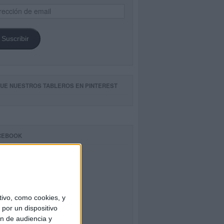
ección
il
Suscribir
GUE NUESTROS TABLEROS EN PINTEREST
CEBOOK
ivo, como cookies, y
por un dispositivo
ón de audiencia y