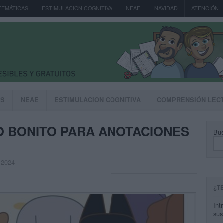
TEMÁTICAS
ESTIMULACION COGNITIVA
NEAE
NAVIDAD
ATENCIÓN
AS
NEAE
ESTIMULACION COGNITIVA
COMPRENSIÓN LEC
 BONITO PARA ANOTACIONES
Bus
, 2024
¿T
Int
sus