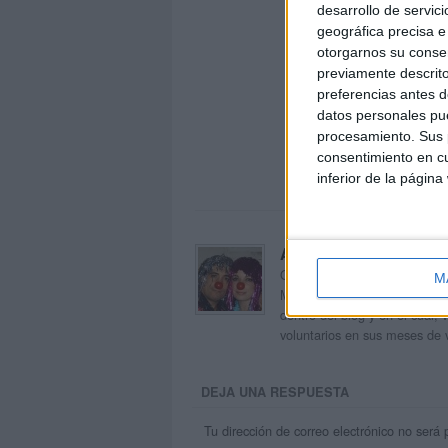
desarrollo de servici
geográfica precisa e 
otorgarnos su conse
previamente descrito
preferencias antes d
datos personales pue
procesamiento. Sus p
consentimiento en cu
inferior de la página
Acerca de orientacion
Orientación Andújar no es sol
M
Maribel, que además de ser p
dentro del blog y en el cual,
voluntarios en sus meses de 
DEJA UNA RESPUESTA
Tu dirección de correo electrónico no será 