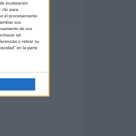
de localización
 clic para
bo el procesamiento
cambiar sus
esamiento de sus
echazar tal
erencias o retirar su
vacidad" en la parte