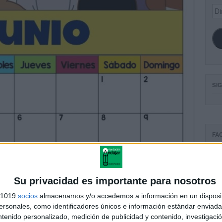
Dir
de
ema
SI
FA
Su privacidad es importante para nosotros
s 1019
socios
almacenamos y/o accedemos a información en un disposit
sonales, como identificadores únicos e información estándar enviada 
ntenido personalizado, medición de publicidad y contenido, investigaci