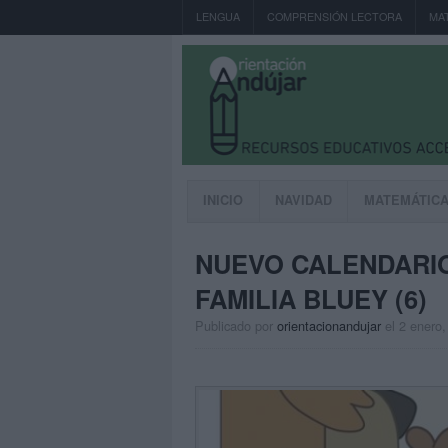
LENGUA
COMPRENSIÓN LECTORA
MA
INICIO
NAVIDAD
MATEMÁTIC
NUEVO CALENDARIO
FAMILIA BLUEY (6)
Publicado por
orientacionandujar
el 2 enero