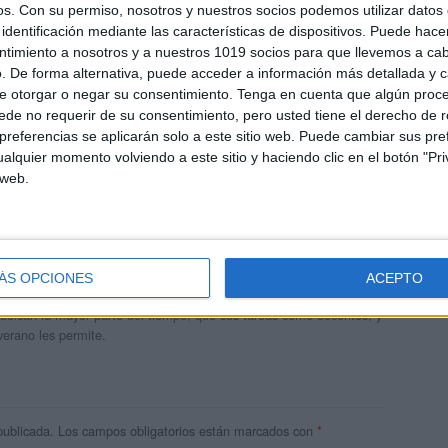
os.
Con su permiso, nosotros y nuestros socios podemos utilizar datos 
identificación mediante las características de dispositivos. Puede hacer
ntimiento a nosotros y a nuestros 1019 socios para que llevemos a ca
. De forma alternativa, puede acceder a información más detallada y 
e otorgar o negar su consentimiento.
Tenga en cuenta que algún proc
de no requerir de su consentimiento, pero usted tiene el derecho de r
referencias se aplicarán solo a este sitio web. Puede cambiar sus pref
alquier momento volviendo a este sitio y haciendo clic en el botón "Pri
 web.
andujar
o un blog, es la apuesta personal de dos profesores Ginés y
ÁS OPCIONES
ACEPTO
areja, son los encargados de los contenidos que encontramos
 vuelcan la mayor parte del tiempo, que sus tareas como docentes, y
verano les permite.
publicada.
Los campos obligatorios están marcados con
*